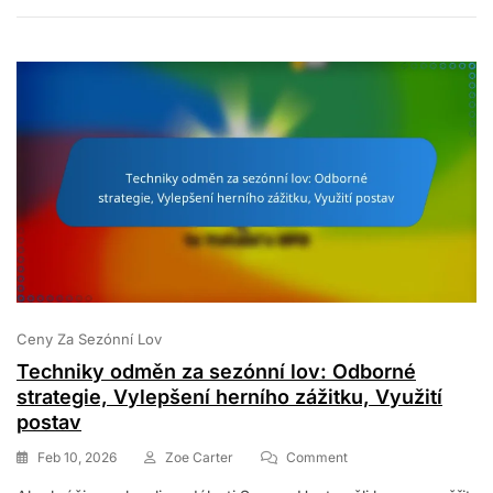
Předměty,
Nabídky
Na
Omezenou
Dobu,
Nákupy
Ve
Hře
Ceny Za Sezónní Lov
Techniky odměn za sezónní lov: Odborné
strategie, Vylepšení herního zážitku, Využití
postav
On
Feb 10, 2026
Zoe Carter
Comment
Techniky