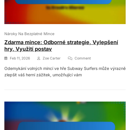
Nároky Na Bezplatné Mince
Zdarma mince: Odborné strategie, Vylepšení
hry, Využití postav
On
Feb 11, 2026
Zoe Carter
Comment
Zdarma
Odemykání volných mincí ve hře Subway Surfers může výrazně
Mince:
zlepšit váš herní zážitek, umožňující vám
Odborné
Strategie,
Vylepšení
Hry,
Využití
Postav