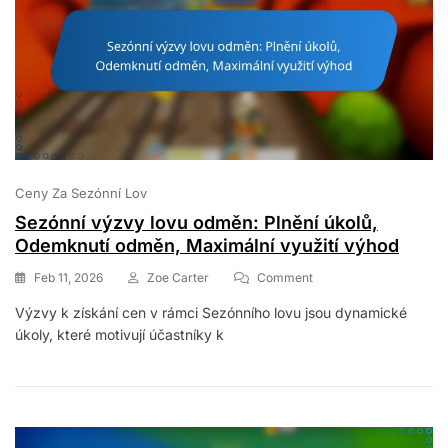
Milnících
Ceny Za Sezónní Lov
Sezónní výzvy lovu odměn: Plnění úkolů,
Odemknutí odměn, Maximální využití výhod
On
Feb 11, 2026
Zoe Carter
Comment
Sezónní
Výzvy k získání cen v rámci Sezónního lovu jsou dynamické
Výzvy
úkoly, které motivují účastníky k
Lovu
Odměn:
Plnění
Úkolů,
Odemknutí
Odměn,
Maximální