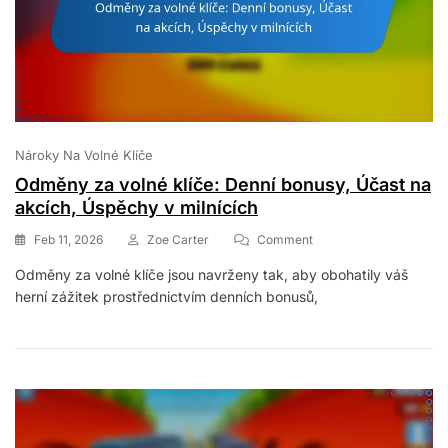
Nároky Na Volné Klíče
Odměny za volné klíče: Denní bonusy, Účast na
akcích, Úspěchy v milnících
On
Feb 11, 2026
Zoe Carter
Comment
Odměny
Odměny za volné klíče jsou navrženy tak, aby obohatily váš
Za
herní zážitek prostřednictvím denních bonusů,
Volné
Klíče:
Denní
Bonusy,
Účast
Na
Akcích,
Úspěchy
V