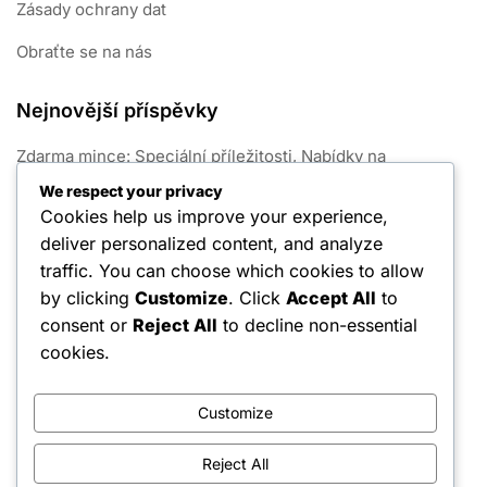
Zásady ochrany dat
Obraťte se na nás
Nejnovější příspěvky
Zdarma mince: Speciální příležitosti, Nabídky na
omezenou dobu, Zapojení komunity
We respect your privacy
Cookies help us improve your experience,
Sezónní lov Ceny zdroje: Herní akce, komunitní soutěže,
deliver personalized content, and analyze
propagace na sociálních médiích
traffic. You can choose which cookies to allow
Exploity mincí: Chyby, triky, neúmyslné mechaniky
by clicking
Customize
. Click
Accept All
to
consent or
Reject All
to decline non-essential
Strategie volných klíčů: Efektivní využití, Časování,
Maximální potenciál
cookies.
Zdarma mince: Skládatelné bonusy, Tipy na použití,
Integrace událostí
Customize
Reject All