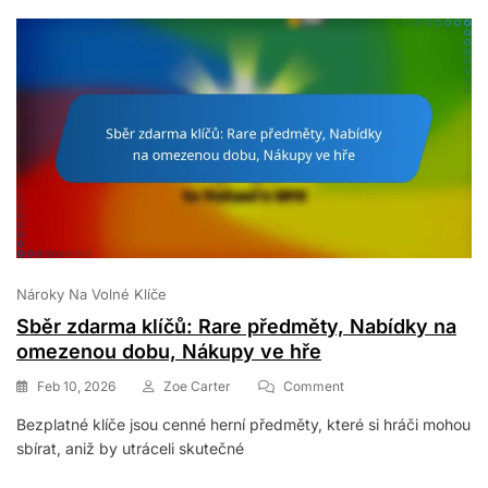
Nároky Na Volné Klíče
Sběr zdarma klíčů: Rare předměty, Nabídky na
omezenou dobu, Nákupy ve hře
On
Feb 10, 2026
Zoe Carter
Comment
Sběr
Bezplatné klíče jsou cenné herní předměty, které si hráči mohou
Zdarma
sbírat, aniž by utráceli skutečné
Klíčů:
Rare