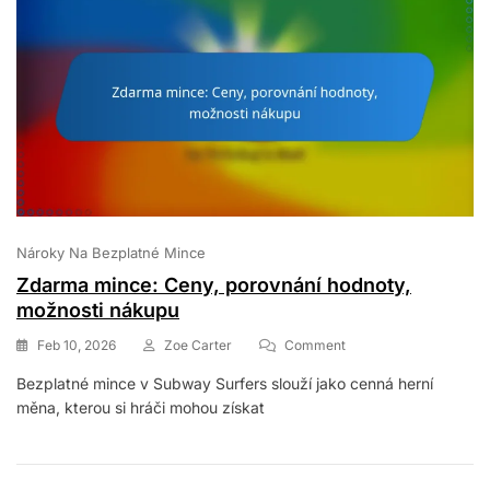
Využití
Výhod
Nároky Na Bezplatné Mince
Zdarma mince: Ceny, porovnání hodnoty,
možnosti nákupu
On
Feb 10, 2026
Zoe Carter
Comment
Zdarma
Bezplatné mince v Subway Surfers slouží jako cenná herní
Mince:
měna, kterou si hráči mohou získat
Ceny,
Porovnání
Hodnoty,
Možnosti
Nákupu