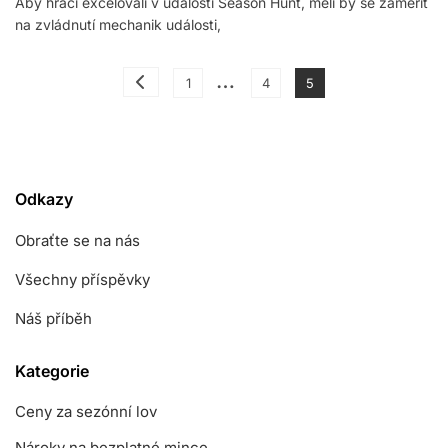
Aby hráči excelovali v události Season Hunt, měli by se zaměřit
Odměn
na zvládnutí mechanik události,
Za
Sezónní
Lov:
Posts
…
Odborné
Page
Page
Page
1
4
5
Strategie,
pagination
Vylepšení
Herního
Zážitku,
Využití
Postav
Odkazy
Obraťte se na nás
Všechny příspěvky
Náš příběh
Kategorie
Ceny za sezónní lov
Nároky na bezplatné mince