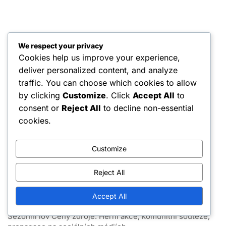
Právní informace
We respect your privacy
Cookies help us improve your experience,
Uživatelská smlouva
deliver personalized content, and analyze
Náš příběh
traffic. You can choose which cookies to allow
by clicking
Customize
. Click
Accept All
to
Zásady používání souborů cookie
consent or
Reject All
to decline non-essential
Zásady ochrany dat
cookies.
Obraťte se na nás
Customize
Nejnovější příspěvky
Reject All
Zdarma mince: Speciální příležitosti, Nabídky na
Accept All
omezenou dobu, Zapojení komunity
Sezónní lov Ceny zdroje: Herní akce, komunitní soutěže,