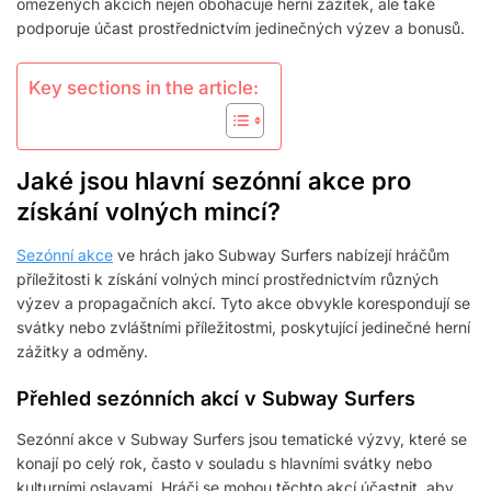
omezených akcích nejen obohacuje herní zážitek, ale také
podporuje účast prostřednictvím jedinečných výzev a bonusů.
Key sections in the article:
Jaké jsou hlavní sezónní akce pro
získání volných mincí?
Sezónní akce
ve hrách jako Subway Surfers nabízejí hráčům
příležitosti k získání volných mincí prostřednictvím různých
výzev a propagačních akcí. Tyto akce obvykle korespondují se
svátky nebo zvláštními příležitostmi, poskytující jedinečné herní
zážitky a odměny.
Přehled sezónních akcí v Subway Surfers
Sezónní akce v Subway Surfers jsou tematické výzvy, které se
konají po celý rok, často v souladu s hlavními svátky nebo
kulturními oslavami. Hráči se mohou těchto akcí účastnit, aby