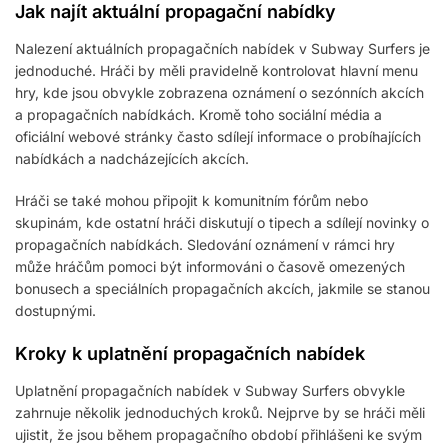
Jak najít aktuální propagační nabídky
Nalezení aktuálních propagačních nabídek v Subway Surfers je
jednoduché. Hráči by měli pravidelně kontrolovat hlavní menu
hry, kde jsou obvykle zobrazena oznámení o sezónních akcích
a propagačních nabídkách. Kromě toho sociální média a
oficiální webové stránky často sdílejí informace o probíhajících
nabídkách a nadcházejících akcích.
Hráči se také mohou připojit k komunitním fórům nebo
skupinám, kde ostatní hráči diskutují o tipech a sdílejí novinky o
propagačních nabídkách. Sledování oznámení v rámci hry
může hráčům pomoci být informováni o časově omezených
bonusech a speciálních propagačních akcích, jakmile se stanou
dostupnými.
Kroky k uplatnění propagačních nabídek
Uplatnění propagačních nabídek v Subway Surfers obvykle
zahrnuje několik jednoduchých kroků. Nejprve by se hráči měli
ujistit, že jsou během propagačního období přihlášeni ke svým