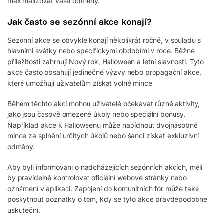
maximalizovat vaše odměny.
Jak často se sezónní akce konají?
Sezónní akce se obvykle konají několikrát ročně, v souladu s
hlavními svátky nebo specifickými obdobími v roce. Běžné
příležitosti zahrnují Nový rok, Halloween a letní slavnosti. Tyto
akce často obsahují jedinečné výzvy nebo propagační akce,
které umožňují uživatelům získat volné mince.
Během těchto akcí mohou uživatelé očekávat různé aktivity,
jako jsou časově omezené úkoly nebo speciální bonusy.
Například akce k Halloweenu může nabídnout dvojnásobné
mince za splnění určitých úkolů nebo šanci získat exkluzivní
odměny.
Aby byli informováni o nadcházejících sezónních akcích, měli
by pravidelně kontrolovat oficiální webové stránky nebo
oznámení v aplikaci. Zapojení do komunitních fór může také
poskytnout poznatky o tom, kdy se tyto akce pravděpodobně
uskuteční.