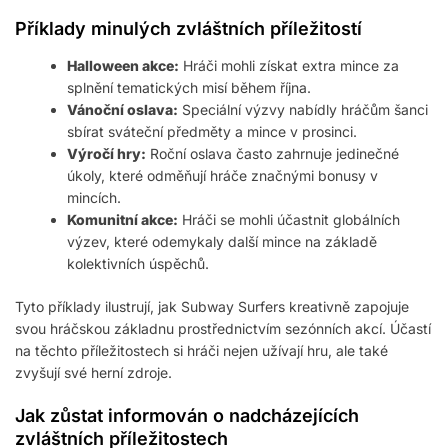
Příklady minulých zvláštních příležitostí
Halloween akce:
Hráči mohli získat extra mince za
splnění tematických misí během října.
Vánoční oslava:
Speciální výzvy nabídly hráčům šanci
sbírat sváteční předměty a mince v prosinci.
Výročí hry:
Roční oslava často zahrnuje jedinečné
úkoly, které odměňují hráče značnými bonusy v
mincích.
Komunitní akce:
Hráči se mohli účastnit globálních
výzev, které odemykaly další mince na základě
kolektivních úspěchů.
Tyto příklady ilustrují, jak Subway Surfers kreativně zapojuje
svou hráčskou základnu prostřednictvím sezónních akcí. Účastí
na těchto příležitostech si hráči nejen užívají hru, ale také
zvyšují své herní zdroje.
Jak zůstat informován o nadcházejících
zvláštních příležitostech