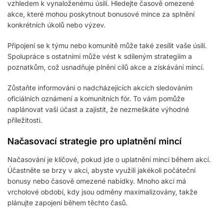
vzhledem k vynaloženému úsilí. Hledejte časově omezené
akce, které mohou poskytnout bonusové mince za splnění
konkrétních úkolů nebo výzev.
Připojení se k týmu nebo komunitě může také zesílit vaše úsilí.
Spolupráce s ostatními může vést k sdíleným strategiím a
poznatkům, což usnadňuje plnění cílů akce a získávání mincí.
Zůstaňte informováni o nadcházejících akcích sledováním
oficiálních oznámení a komunitních fór. To vám pomůže
naplánovat vaši účast a zajistit, že nezmeškáte výhodné
příležitosti.
Načasovací strategie pro uplatnění mincí
Načasování je klíčové, pokud jde o uplatnění mincí během akcí.
Účastněte se brzy v akci, abyste využili jakékoli počáteční
bonusy nebo časově omezené nabídky. Mnoho akcí má
vrcholové období, kdy jsou odměny maximalizovány, takže
plánujte zapojení během těchto časů.