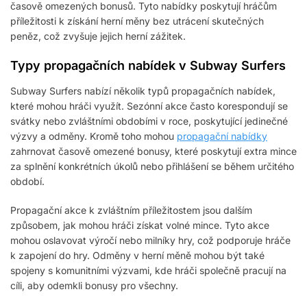
časově omezených bonusů. Tyto nabídky poskytují hráčům
příležitosti k získání herní měny bez utrácení skutečných
peněz, což zvyšuje jejich herní zážitek.
Typy propagačních nabídek v Subway Surfers
Subway Surfers nabízí několik typů propagačních nabídek,
které mohou hráči využít. Sezónní akce často korespondují se
svátky nebo zvláštními obdobími v roce, poskytující jedinečné
výzvy a odměny. Kromě toho mohou
propagační nabídky
zahrnovat časově omezené bonusy, které poskytují extra mince
za splnění konkrétních úkolů nebo přihlášení se během určitého
období.
Propagační akce k zvláštním příležitostem jsou dalším
způsobem, jak mohou hráči získat volné mince. Tyto akce
mohou oslavovat výročí nebo milníky hry, což podporuje hráče
k zapojení do hry. Odměny v herní měně mohou být také
spojeny s komunitními výzvami, kde hráči společně pracují na
cíli, aby odemkli bonusy pro všechny.