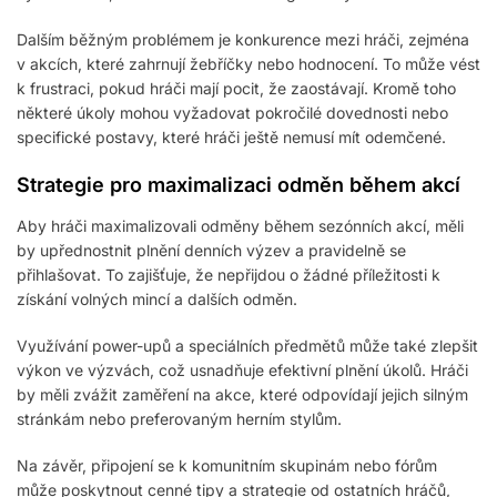
Dalším běžným problémem je konkurence mezi hráči, zejména
v akcích, které zahrnují žebříčky nebo hodnocení. To může vést
k frustraci, pokud hráči mají pocit, že zaostávají. Kromě toho
některé úkoly mohou vyžadovat pokročilé dovednosti nebo
specifické postavy, které hráči ještě nemusí mít odemčené.
Strategie pro maximalizaci odměn během akcí
Aby hráči maximalizovali odměny během sezónních akcí, měli
by upřednostnit plnění denních výzev a pravidelně se
přihlašovat. To zajišťuje, že nepřijdou o žádné příležitosti k
získání volných mincí a dalších odměn.
Využívání power-upů a speciálních předmětů může také zlepšit
výkon ve výzvách, což usnadňuje efektivní plnění úkolů. Hráči
by měli zvážit zaměření na akce, které odpovídají jejich silným
stránkám nebo preferovaným herním stylům.
Na závěr, připojení se k komunitním skupinám nebo fórům
může poskytnout cenné tipy a strategie od ostatních hráčů,