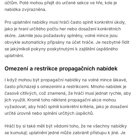
účtům. Poté mohou přejít do určené sekce ve hře, kde je
nabídka zvýrazněna.
Pro uplatnění nabídky musí hráči často splnit konkrétní úkoly,
jako je hraní určitého počtu her nebo dosažení konkrétních
skóre. Jakmile jsou požadavky splněny, volné mince jsou
obvykle automaticky připsány na účet hráče. Je nezbytné řídit
se jakýmikoli pokyny poskytnutými k zajištění úspěšného
uplatnění.
Omezení a restrikce propagačních nabídek
I když mohou být propagační nabídky na volné mince lákavé,
často přicházejí s omezeními a restrikcemi. Mnoho nabídek je
časově citlivých, což znamená, že hráči musí jednat rychle, aby
jich využili. Kromě toho některé propagační akce mohou
vyžadovat, aby hráči splnili konkrétní kritéria, jako je dosažení
určité úrovně nebo splnění určitých úspěchů.
Hráči by si také měli být vědomi toho, že ne všechny nabídky
se kumulují; uplatnění jedné může zabránit přístupu k jiné. Je