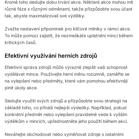
Kromě toho sledujte dobu trvání akce. Některé akce mohou mít
různé fáze s různými odměnami, takže přizpůsobte svou účast
tak, abyste maximalizovali své výdělky.
Zvažte nastavení připomínek pro klíčové milníky v rámci akce.
To může pomoci zajistit, že nezmeškáte uplatnění mincí během
kritických časů.
Efektivní využívání herních zdrojů
Efektivní správa zdrojů může výrazně zlepšit vaši schopnost
vydělávat mince. Používejte herní měnu rozumně, zaměřte se
na vylepšení nebo předměty, které vám pomohou efektivněji
plnit úkoly akce.
Sledujte využití svých zdrojů a přizpůsobte svou strategii na
základě toho, co přináší nejlepší výsledky. Například, pokud
konkrétní předmět nebo vylepšení pravidelně vede k vyšším
výdělkům v mincích, upřednostněte jeho použití během akcí.
Neváhejte obchodovat nebo vyměňovat zdroje s ostatními