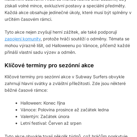
získali volné mince, exkluzivní postavy a speciální předměty.
Každá akce obsahuje jedinečné úkoly, které musí být splněny v
určitém časovém rámci.
Tyto akce nejen zvyšují herní zážitek, ale také podporují
zapojení komunity
, protože hráči soutěží o odměny. Témata se
mohou výrazně lišit, od Halloweenu po Vánoce, přičemž každé
přináší vlastní sadu výzev a odměn.
Klíčové termíny pro sezónní akce
Klíčové termíny pro sezónní akce v Subway Surfers obvykle
zahrnují hlavní svátky a zvláštní příležitosti. Zde jsou některé
běžné časové rámce:
Halloween: Konec října
Vánoce: Polovina prosince až začátek ledna
Valentýn: Začátek února
Letní festival: Červen až srpen
Tyto akce obvykle trvají několik týdnů, což hráčům poskytuje