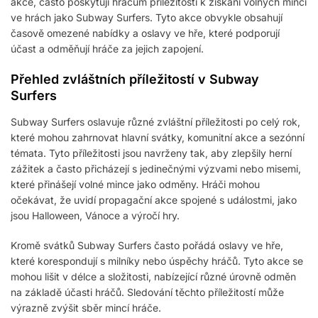
akce, často poskytují hráčům příležitosti k získání volných mincí
ve hrách jako Subway Surfers. Tyto akce obvykle obsahují
časově omezené nabídky a oslavy ve hře, které podporují
účast a odměňují hráče za jejich zapojení.
Přehled zvláštních příležitostí v Subway
Surfers
Subway Surfers oslavuje různé zvláštní příležitosti po celý rok,
které mohou zahrnovat hlavní svátky, komunitní akce a sezónní
témata. Tyto příležitosti jsou navrženy tak, aby zlepšily herní
zážitek a často přicházejí s jedinečnými výzvami nebo misemi,
které přinášejí volné mince jako odměny. Hráči mohou
očekávat, že uvidí propagační akce spojené s událostmi, jako
jsou Halloween, Vánoce a výročí hry.
Kromě svátků Subway Surfers často pořádá oslavy ve hře,
které korespondují s milníky nebo úspěchy hráčů. Tyto akce se
mohou lišit v délce a složitosti, nabízející různé úrovně odměn
na základě účasti hráčů. Sledování těchto příležitostí může
výrazně zvýšit sběr mincí hráče.