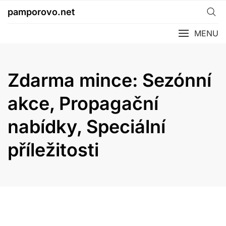
Skip
pamporovo.net
to
content
MENU
Zdarma mince: Sezónní
akce, Propagační
nabídky, Speciální
příležitosti