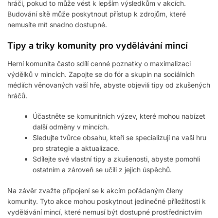
hráči, pokud to může vést k lepším výsledkům v akcích.
Budování sítě může poskytnout přístup k zdrojům, které
nemusíte mít snadno dostupné.
Tipy a triky komunity pro vydělávání mincí
Herní komunita často sdílí cenné poznatky o maximalizaci
výdělků v mincích. Zapojte se do fór a skupin na sociálních
médiích věnovaných vaší hře, abyste objevili tipy od zkušených
hráčů.
Účastněte se komunitních výzev, které mohou nabízet
další odměny v mincích.
Sledujte tvůrce obsahu, kteří se specializují na vaši hru
pro strategie a aktualizace.
Sdílejte své vlastní tipy a zkušenosti, abyste pomohli
ostatním a zároveň se učili z jejich úspěchů.
Na závěr zvažte připojení se k akcím pořádaným členy
komunity. Tyto akce mohou poskytnout jedinečné příležitosti k
vydělávání mincí, které nemusí být dostupné prostřednictvím