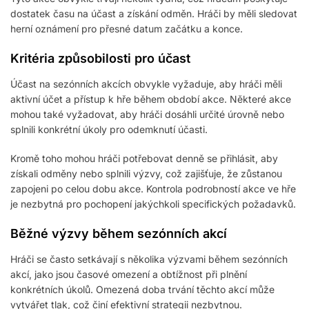
dostatek času na účast a získání odměn. Hráči by měli sledovat
herní oznámení pro přesné datum začátku a konce.
Kritéria způsobilosti pro účast
Účast na sezónních akcích obvykle vyžaduje, aby hráči měli
aktivní účet a přístup k hře během období akce. Některé akce
mohou také vyžadovat, aby hráči dosáhli určité úrovně nebo
splnili konkrétní úkoly pro odemknutí účasti.
Kromě toho mohou hráči potřebovat denně se přihlásit, aby
získali odměny nebo splnili výzvy, což zajišťuje, že zůstanou
zapojeni po celou dobu akce. Kontrola podrobností akce ve hře
je nezbytná pro pochopení jakýchkoli specifických požadavků.
Běžné výzvy během sezónních akcí
Hráči se často setkávají s několika výzvami během sezónních
akcí, jako jsou časové omezení a obtížnost při plnění
konkrétních úkolů. Omezená doba trvání těchto akcí může
vytvářet tlak, což činí efektivní strategii nezbytnou.