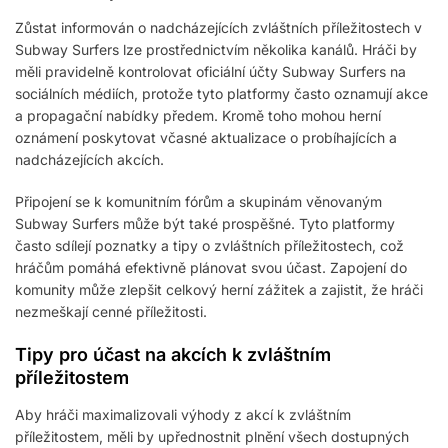
Zůstat informován o nadcházejících zvláštních příležitostech v
Subway Surfers lze prostřednictvím několika kanálů. Hráči by
měli pravidelně kontrolovat oficiální účty Subway Surfers na
sociálních médiích, protože tyto platformy často oznamují akce
a propagační nabídky předem. Kromě toho mohou herní
oznámení poskytovat včasné aktualizace o probíhajících a
nadcházejících akcích.
Připojení se k komunitním fórům a skupinám věnovaným
Subway Surfers může být také prospěšné. Tyto platformy
často sdílejí poznatky a tipy o zvláštních příležitostech, což
hráčům pomáhá efektivně plánovat svou účast. Zapojení do
komunity může zlepšit celkový herní zážitek a zajistit, že hráči
nezmeškají cenné příležitosti.
Tipy pro účast na akcích k zvláštním
příležitostem
Aby hráči maximalizovali výhody z akcí k zvláštním
příležitostem, měli by upřednostnit plnění všech dostupných