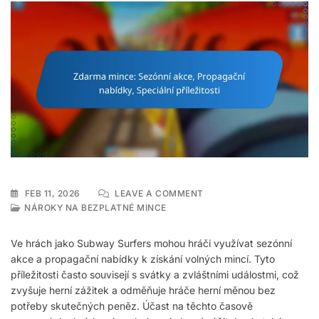
ON
FEB 11, 2026
LEAVE A COMMENT
ZDARMA
NÁROKY NA BEZPLATNÉ MINCE
MINCE:
SEZÓNNÍ
Ve hrách jako Subway Surfers mohou hráči využívat sezónní
AKCE,
akce a propagační nabídky k získání volných mincí. Tyto
PROPAGAČNÍ
příležitosti často souvisejí s svátky a zvláštními událostmi, což
NABÍDKY,
SPECIÁLNÍ
zvyšuje herní zážitek a odměňuje hráče herní měnou bez
PŘÍLEŽITOSTI
potřeby skutečných peněz. Účast na těchto časově