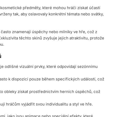
 kosmetické předměty, které mohou hráči získat účastí
ženy tak, aby oslavovaly konkrétní témata nebo svátky,
 často znamenají úspěchy nebo milníky ve hře, což z
 Exkluzivita těchto skinů zvyšuje jejich atraktivitu, protože
bu.
ů
e odlišné vizuální prvky, které odpovídají sezónnímu
asto k dispozici pouze během specifických událostí, což
o obleky získat prostřednictvím herních úspěchů, což
jí hráčům vyjádřit svou individualitu a styl ve hře.
emi, jako jsou animace nebo speciální efekty, které