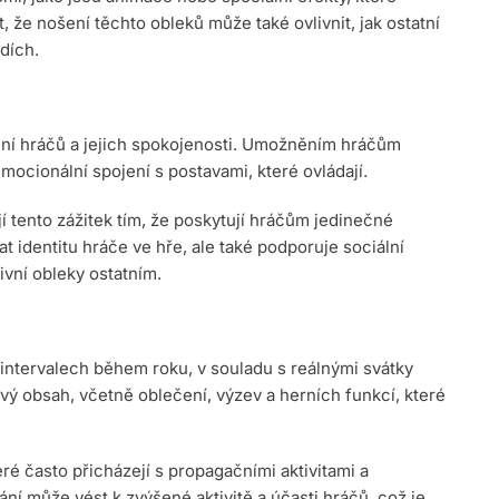
t, že nošení těchto obleků může také ovlivnit, jak ostatní
dích.
jení hráčů a jejich spokojenosti. Umožněním hráčům
mocionální spojení s postavami, které ovládají.
ují tento zážitek tím, že poskytují hráčům jedinečné
t identitu hráče ve hře, ale také podporuje sociální
ivní obleky ostatním.
 intervalech během roku, v souladu s reálnými svátky
vý obsah, včetně oblečení, výzev a herních funkcí, které
eré často přicházejí s propagačními aktivitami a
í může vést k zvýšené aktivitě a účasti hráčů, což je