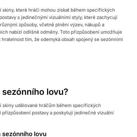
í skiny, které hráči mohou získat během specifických
postavy s jedinečnými vizuálními styly, které zachycují
 různými způsoby, včetně plnění výzev, nákupů a
NÍ
 nich nabízí odlišné odměny. Toto přizpůsobení umožňuje
it hratelnost tím, že odemyká obsah spojený se sezónními
 sezónního lovu?
ní skiny udělované hráčům během specifických
í přizpůsobení postavy a poskytují jedinečné vizuální
n sezónního lovu