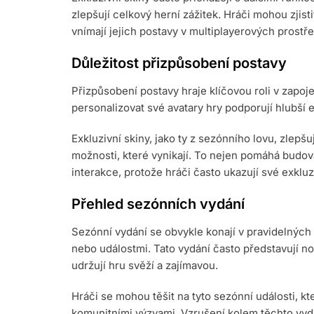
zlepšují celkový herní zážitek. Hráči mohou zjisti
vnímají jejich postavy v multiplayerových prostře
Důležitost přizpůsobení postavy
Přizpůsobení postavy hraje klíčovou roli v zapo
personalizovat své avatary hry podporují hlubší e
Exkluzivní skiny, jako ty z sezónního lovu, zlepš
možnosti, které vynikají. To nejen pomáhá budova
interakce, protože hráči často ukazují své exkluz
Přehled sezónních vydání
Sezónní vydání se obvykle konají v pravidelných
nebo událostmi. Tato vydání často představují no
udržují hru svěží a zajímavou.
Hráči se mohou těšit na tyto sezónní události, kt
komunitními výzvami. Vzrušení kolem těchto vydán