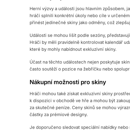
Herní výzvy a události jsou hlavním způsobem, jak
hráči splnili konkrétní úkoly nebo cíle v urče
přinést jedinečné skiny jako odměny, což zlepšu
Události se mohou lišit podle sezóny, představují
Hráči by měli pravidelně kontrolovat kalendář ud
které by mohly nabídnout exkluzivní skiny.
Účast na těchto událostech nejen poskytuje skiny
často soutěží o pozice na žebříčku nebo spolupr
Nákupní možnosti pro skiny
Hráči mohou také získat exkluzivní skiny prostř
k dispozici v obchodě ve hře a mohou být zako
za skutečné peníze. Ceny skinů se mohou výrazně 
částky za prémiové designy.
Je doporučeno sledovat speciální nabídky nebo 