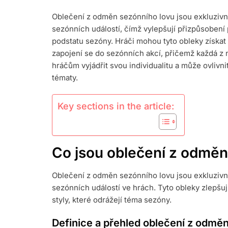
ODMĚNOVÉ
Oblečení z odměn sezónního lovu jsou exkluzivn
OBLEKY:
sezónních událostí, čímž vylepšují přizpůsobení 
EXKLUZIVNÍ
SKINY,
podstatu sezóny. Hráči mohou tyto obleky získat
PŘIZPŮSOBE
zapojení se do sezónních akcí, přičemž každá z
POSTAVY,
hráčům vyjádřit svou individualitu a může ovlivn
SEZÓNNÍ
tématy.
VYDÁNÍ
Key sections in the article:
Co jsou oblečení z odměn
Oblečení z odměn sezónního lovu jsou exkluziv
sezónních událostí ve hrách. Tyto obleky zlepšuj
styly, které odrážejí téma sezóny.
Definice a přehled oblečení z odmě