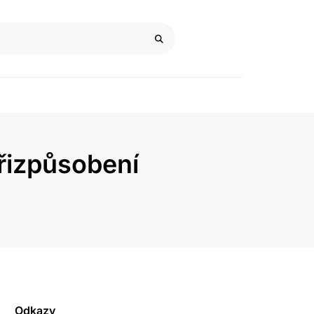
řizpůsobení
Odkazy