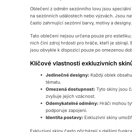
Oblečení z odměn sezónního lovu jsou speciální
na sezónních událostech nebo výzvách. Jsou navr
často zahrnující sezónní barvy, motivy a designy.
Tato oblečení nejsou určena pouze pro estetiku;
nich činí zdroj hrdosti pro hráče, kteří je sbírají.
jsou obvykle k dispozici pouze po omezenou do
Klíčové vlastnosti exkluzivních skin
Jedinečné designy:
Každý oblek obsahuj
tématu.
Omezená dostupnost:
Tyto skiny jsou č
zvyšuje jejich vzácnost.
Odemykatelné odměny:
Hráči mohou tyt
podporuje zapojení.
Identita postavy:
Exkluzivní skiny umožňu
Exkluzivní skiny často přicházejí s dalšími funkc