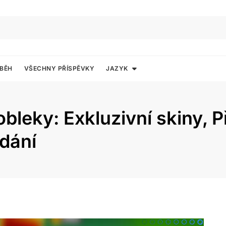
ÍBĚH
VŠECHNY PŘÍSPĚVKY
JAZYK
leky: Exkluzivní skiny, P
dání