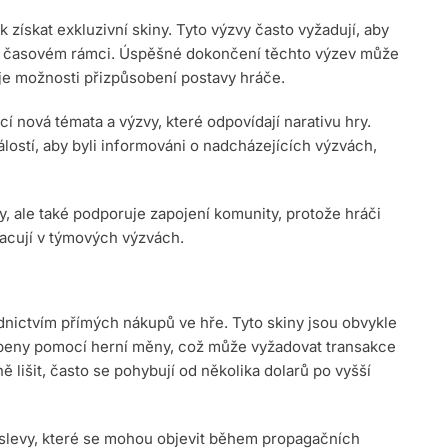
 získat exkluzivní skiny. Tyto výzvy často vyžadují, aby
ném časovém rámci. Úspěšné dokončení těchto výzev může
je možnosti přizpůsobení postavy hráče.
cí nová témata a výzvy, které odpovídají narativu hry.
álostí, aby byli informováni o nadcházejících výzvách,
, ale také podporuje zapojení komunity, protože hráči
acují v týmových výzvách.
ednictvím přímých nákupů ve hře. Tyto skiny jsou obvykle
upeny pomocí herní měny, což může vyžadovat transakce
lišit, často se pohybují od několika dolarů po vyšší
slevy, které se mohou objevit během propagačních