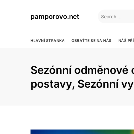
Skip
to
Search
pamporovo.net
content
for:
HLAVNÍ STRÁNKA
OBRAŤTE SE NA NÁS
NÁŠ PŘ
Sezónní odměnové ob
postavy, Sezónní vy