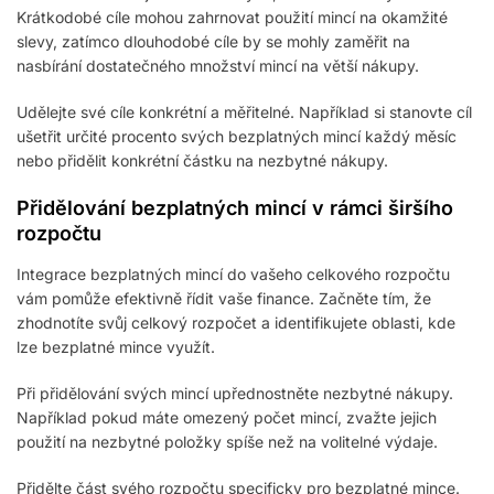
Krátkodobé cíle mohou zahrnovat použití mincí na okamžité
slevy, zatímco dlouhodobé cíle by se mohly zaměřit na
nasbírání dostatečného množství mincí na větší nákupy.
Udělejte své cíle konkrétní a měřitelné. Například si stanovte cíl
ušetřit určité procento svých bezplatných mincí každý měsíc
nebo přidělit konkrétní částku na nezbytné nákupy.
Přidělování bezplatných mincí v rámci širšího
rozpočtu
Integrace bezplatných mincí do vašeho celkového rozpočtu
vám pomůže efektivně řídit vaše finance. Začněte tím, že
zhodnotíte svůj celkový rozpočet a identifikujete oblasti, kde
lze bezplatné mince využít.
Při přidělování svých mincí upřednostněte nezbytné nákupy.
Například pokud máte omezený počet mincí, zvažte jejich
použití na nezbytné položky spíše než na volitelné výdaje.
Přidělte část svého rozpočtu specificky pro bezplatné mince.