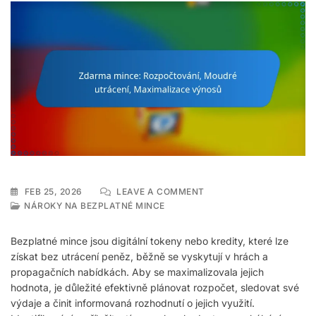
ON
FEB 25, 2026
LEAVE A COMMENT
ZDARMA
NÁROKY NA BEZPLATNÉ MINCE
MINCE:
ROZPOČTOVÁNÍ,
Bezplatné mince jsou digitální tokeny nebo kredity, které lze
MOUDRÉ
získat bez utrácení peněz, běžně se vyskytují v hrách a
UTRÁCENÍ,
propagačních nabídkách. Aby se maximalizovala jejich
MAXIMALIZACE
VÝNOSŮ
hodnota, je důležité efektivně plánovat rozpočet, sledovat své
výdaje a činit informovaná rozhodnutí o jejich využití.