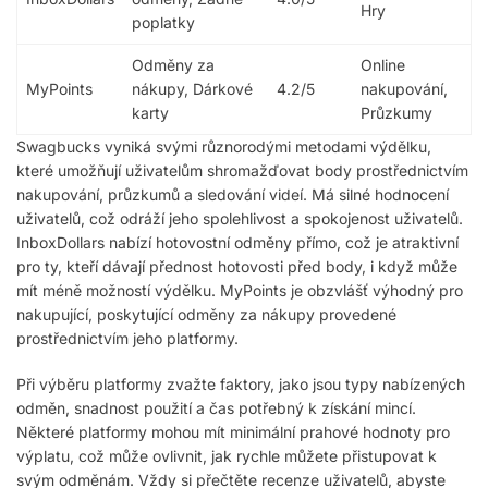
Hry
poplatky
Odměny za
Online
MyPoints
nákupy, Dárkové
4.2/5
nakupování,
karty
Průzkumy
Swagbucks vyniká svými různorodými metodami výdělku,
které umožňují uživatelům shromažďovat body prostřednictvím
nakupování, průzkumů a sledování videí. Má silné hodnocení
uživatelů, což odráží jeho spolehlivost a spokojenost uživatelů.
InboxDollars nabízí hotovostní odměny přímo, což je atraktivní
pro ty, kteří dávají přednost hotovosti před body, i když může
mít méně možností výdělku. MyPoints je obzvlášť výhodný pro
nakupující, poskytující odměny za nákupy provedené
prostřednictvím jeho platformy.
Při výběru platformy zvažte faktory, jako jsou typy nabízených
odměn, snadnost použití a čas potřebný k získání mincí.
Některé platformy mohou mít minimální prahové hodnoty pro
výplatu, což může ovlivnit, jak rychle můžete přistupovat k
svým odměnám. Vždy si přečtěte recenze uživatelů, abyste