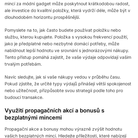
mincí za módní gadget může poskytnout krátkodobou radost,
ale investice do kvalitní položky, která vydrží déle, může být v
dlouhodobém horizontu prospěšnější.
Pomyslete na to, jak často budete používat položku nebo
službu, kterou kupujete. Položka s vysokou frekvencí použití,
jako je předplatné nebo nezbytné domácí potřeby, může
nabídnout lepší hodnotu ve srovnání s jednorázovými nákupy.
Tento přístup pomáhá zajistit, že vaše výdaje odpovídají vašim
trvalým potřebám.
Navíc sledujte, jak si vaše nákupy vedou v průběhu času.
Pokud zjistíte, že určité typy výdajů přinášejí větší spokojenost
nebo užitečnost, přizpůsobte svou strategii podle toho pro
budoucí transakce.
Využití propagačních akcí a bonusů s
bezplatnými mincemi
Propagační akce a bonusy mohou výrazně zvýšit hodnotu
vašich bezplatných mincí. Hledejte příležitosti, které nabízejí