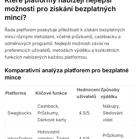
Které platformy nabízejí nejlepší
možnosti pro získání bezplatných
mincí?
Řada platforem poskytuje příležitosti k získání bezplatných
mincí různými metodami, včetně průzkumů, cashbacku a
odměnových programů. Nejlepší možnosti závisí na
preferencích uživatelů, metodách výdělku a konkrétních
funkcích nabízených každou platformou.
Komparativní analýza platforem pro bezplatné
mince
Hodnocení
Způsoby
Platforma
Klíčové funkce
uživatelů
výdělku
Cashback,
Nákupy,
Swagbucks
Průzkumy,
4.5/5
Sledování
Dárkové karty
videí
Hotovostní
Průzkumy,
InboxDollars
odměny, Žádné
4.0/5