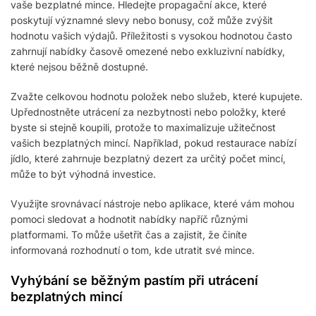
vaše bezplatné mince. Hledejte propagační akce, které
poskytují významné slevy nebo bonusy, což může zvýšit
hodnotu vašich výdajů. Příležitosti s vysokou hodnotou často
zahrnují nabídky časově omezené nebo exkluzivní nabídky,
které nejsou běžně dostupné.
Zvažte celkovou hodnotu položek nebo služeb, které kupujete.
Upřednostněte utrácení za nezbytnosti nebo položky, které
byste si stejně koupili, protože to maximalizuje užitečnost
vašich bezplatných mincí. Například, pokud restaurace nabízí
jídlo, které zahrnuje bezplatný dezert za určitý počet mincí,
může to být výhodná investice.
Využijte srovnávací nástroje nebo aplikace, které vám mohou
pomoci sledovat a hodnotit nabídky napříč různými
platformami. To může ušetřit čas a zajistit, že činíte
informovaná rozhodnutí o tom, kde utratit své mince.
Vyhýbání se běžným pastím při utrácení
bezplatných mincí