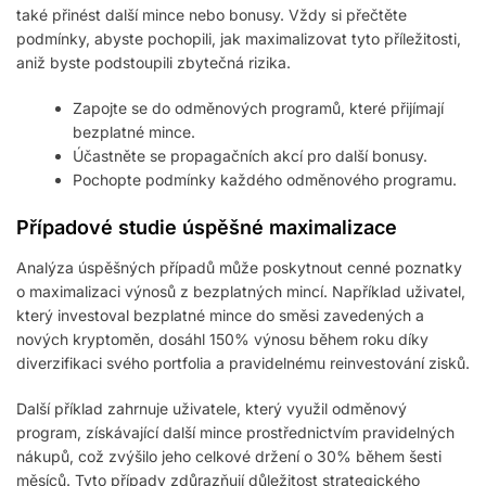
také přinést další mince nebo bonusy. Vždy si přečtěte
podmínky, abyste pochopili, jak maximalizovat tyto příležitosti,
aniž byste podstoupili zbytečná rizika.
Zapojte se do odměnových programů, které přijímají
bezplatné mince.
Účastněte se propagačních akcí pro další bonusy.
Pochopte podmínky každého odměnového programu.
Případové studie úspěšné maximalizace
Analýza úspěšných případů může poskytnout cenné poznatky
o maximalizaci výnosů z bezplatných mincí. Například uživatel,
který investoval bezplatné mince do směsi zavedených a
nových kryptoměn, dosáhl 150% výnosu během roku díky
diverzifikaci svého portfolia a pravidelnému reinvestování zisků.
Další příklad zahrnuje uživatele, který využil odměnový
program, získávající další mince prostřednictvím pravidelných
nákupů, což zvýšilo jeho celkové držení o 30% během šesti
měsíců. Tyto případy zdůrazňují důležitost strategického