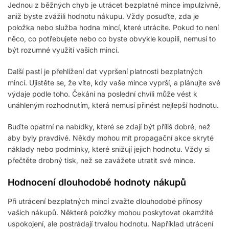
Jednou z běžných chyb je utrácet bezplatné mince impulzivně,
aniž byste zvážili hodnotu nákupu. Vždy posuďte, zda je
položka nebo služba hodna mincí, které utrácíte. Pokud to není
něco, co potřebujete nebo co byste obvykle koupili, nemusí to
být rozumné využití vašich mincí.
Další pastí je přehlížení dat vypršení platnosti bezplatných
mincí. Ujistěte se, že víte, kdy vaše mince vyprší, a plánujte své
výdaje podle toho. Čekání na poslední chvíli může vést k
unáhleným rozhodnutím, která nemusí přinést nejlepší hodnotu.
Buďte opatrní na nabídky, které se zdají být příliš dobré, než
aby byly pravdivé. Někdy mohou mít propagační akce skryté
náklady nebo podmínky, které snižují jejich hodnotu. Vždy si
přečtěte drobný tisk, než se zavážete utratit své mince.
Hodnocení dlouhodobé hodnoty nákupů
Při utrácení bezplatných mincí zvažte dlouhodobé přínosy
vašich nákupů. Některé položky mohou poskytovat okamžité
uspokojení, ale postrádají trvalou hodnotu. Například utrácení