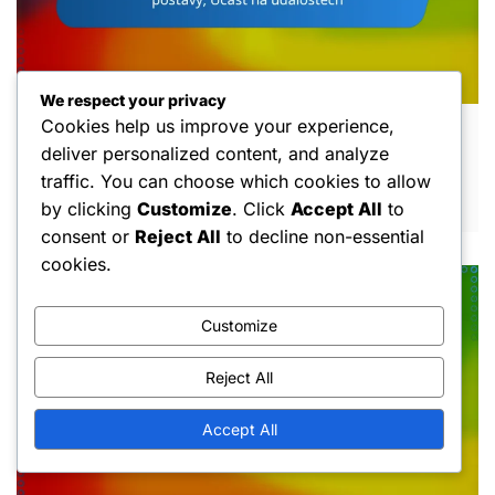
We respect your privacy
Cookies help us improve your experience,
Zdarma mince: Místa ve hře, Schopnosti
deliver personalized content, and analyze
postavy, Účast na událostech
traffic. You can choose which cookies to allow
MAR 5, 2026
by clicking
Customize
. Click
Accept All
to
consent or
Reject All
to decline non-essential
cookies.
Customize
Reject All
Accept All