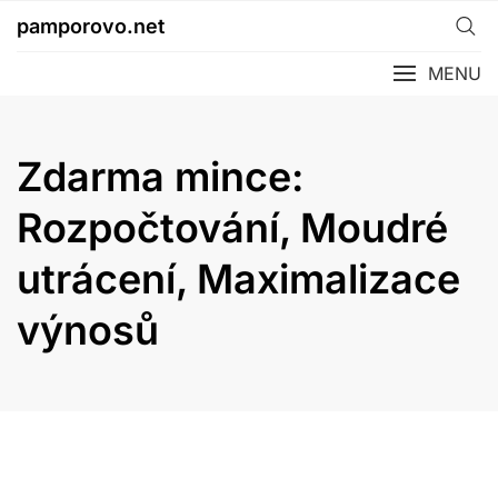
Skip
pamporovo.net
to
content
MENU
Zdarma mince:
Rozpočtování, Moudré
utrácení, Maximalizace
výnosů