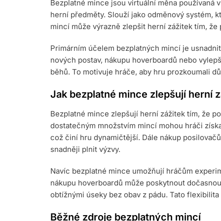
Bezplatné mince jsou virtuální měna používaná 
herní předměty. Slouží jako odměnový systém, kte
mincí může výrazně zlepšit herní zážitek tím, že
Primárním účelem bezplatných mincí je usnadnit
nových postav, nákupu hoverboardů nebo vylepš
běhů. To motivuje hráče, aby hru prozkoumali dů
Jak bezplatné mince zlepšují herní z
Bezplatné mince zlepšují herní zážitek tím, že po
dostatečným množstvím mincí mohou hráči získat
což činí hru dynamičtější. Dále nákup posilova
snadněji plnit výzvy.
Navíc bezplatné mince umožňují hráčům experimen
nákupu hoverboardů může poskytnout dočasnou 
obtížnými úseky bez obav z pádu. Tato flexibilit
Běžné zdroje bezplatných mincí