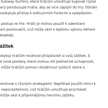
v Subway Surfers, která hráčům umožňuje kupovat různé
rý povzbuzuje hráče, aby se více zapojili do hry. Sbírání
 poskytuje přístup k exkluzivním funkcím a vylepšením.
 postup ve hře. Hráči je mohou použít k odemčení
ení posilovačů, což může vést k lepšímu výkonu během
kladněji.
ážitek
skytují hráčům možnost přizpůsobit si svůj zážitek. S
 nové postavy, které mohou mít jedinečné schopnosti,
čů může hráčům pomoci dosáhnout vyšších skóre a
tovat s různými strategiemi. Například použití mincí k
neporazitelnost, což hráčům umožňuje procházet
a může vést k příjemnějšímu hernímu zážitku.