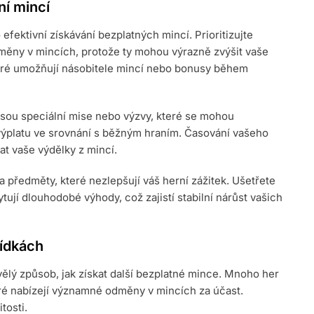
ní mincí
o efektivní získávání bezplatných mincí. Prioritizujte
odměny v mincích, protože ty mohou výrazně zvýšit vaše
teré umožňují násobitele mincí nebo bonusy během
jsou speciální mise nebo výzvy, které se mohou
í výplatu ve srovnání s běžným hraním. Časování vašeho
at vaše výdělky z mincí.
předměty, které nezlepšují váš herní zážitek. Ušetřete
ují dlouhodobé výhody, což zajistí stabilní nárůst vašich
bídkách
ělý způsob, jak získat další bezplatné mince. Mnoho her
é nabízejí významné odměny v mincích za účast.
tosti.