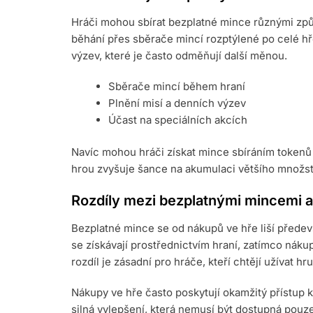
Hráči mohou sbírat bezplatné mince různými způ
běhání přes sběrače mincí rozptýlené po celé hř
výzev, které je často odměňují další měnou.
Sběrače mincí během hraní
Plnění misí a denních výzev
Účast na speciálních akcích
Navíc mohou hráči získat mince sbíráním tokenů 
hrou zvyšuje šance na akumulaci většího množstv
Rozdíly mezi bezplatnými mincemi a
Bezplatné mince se od nákupů ve hře liší přede
se získávají prostřednictvím hraní, zatímco nák
rozdíl je zásadní pro hráče, kteří chtějí užívat 
Nákupy ve hře často poskytují okamžitý přístup 
silná vylepšení, která nemusí být dostupná pou