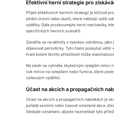
Efektivní herní strategie pro získává
Přijetí efektivních herních strategií je klíčové pr
plnění úrovní nebo úkolů, které nabízejí vyšší 
výdělky. Dále prozkoumejte herní mechaniky, k
specifických herních scénářů.
Zaměřte se na aktivity s vysokou odměnou, jako 
objevovat periodicky. Tyto často poskytují větš
hraní kolem těchto příležitostí může maximalizov
Na závěr se vyhněte zbytečným výdajům mincí na 
své mince na vylepšení nebo funkce, které poskyt
celkových výdělků.
Účast na akcích a propagačních na
Účast na akcích a propagačních nabídkách je skv
pořádá sezónní nebo časově omezené akce, kter
Sledujte oznámení, abyste nezmeškali tyto příleži