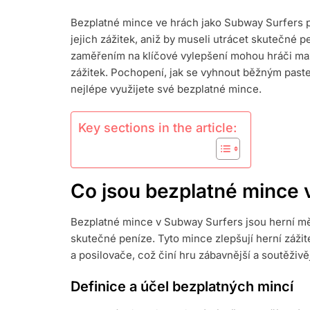
MINCE:
Bezplatné mince ve hrách jako Subway Surfers př
MAXIMALIZ
jejich zážitek, aniž by museli utrácet skutečné pe
VÝDĚLKŮ,
OPTIMALIZA
zaměřením na klíčové vylepšení mohou hráči maxi
HRANÍ,
zážitek. Pochopení, jak se vyhnout běžným pastem,
VYHÝBÁNÍ
nejlépe využijete své bezplatné mince.
SE
PASTEM
Key sections in the article:
Co jsou bezplatné mince 
Bezplatné mince v Subway Surfers jsou herní měn
skutečné peníze. Tyto mince zlepšují herní záži
a posilovače, což činí hru zábavnější a soutěživěj
Definice a účel bezplatných mincí