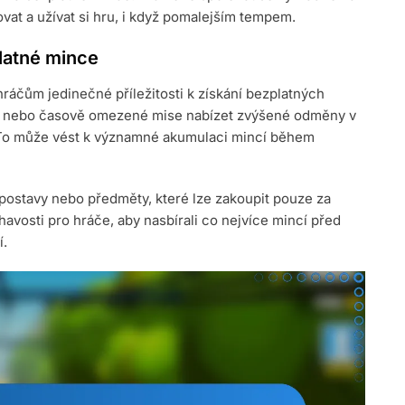
at a užívat si hru, i když pomalejším tempem.
platné mince
ráčům jedinečné příležitosti k získání bezplatných
vy nebo časově omezené mise nabízet zvýšené odměny v
. To může vést k významné akumulaci mincí během
postavy nebo předměty, které lze zakoupit pouze za
avosti pro hráče, aby nasbírali co nejvíce mincí před
í.