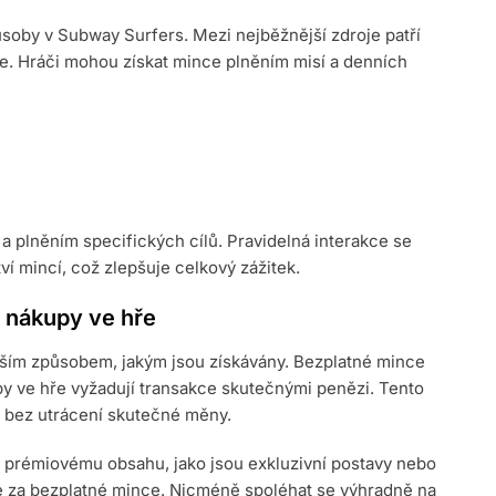
soby v Subway Surfers. Mezi nejběžnější zdroje patří
e. Hráči mohou získat mince plněním misí a denních
a plněním specifických cílů. Pravidelná interakce se
í mincí, což zlepšuje celkový zážitek.
 nákupy ve hře
vším způsobem, jakým jsou získávány. Bezplatné mince
upy ve hře vyžadují transakce skutečnými penězi. Tento
hru bez utrácení skutečné měny.
k prémiovému obsahu, jako jsou exkluzivní postavy nebo
ze za bezplatné mince. Nicméně spoléhat se výhradně na