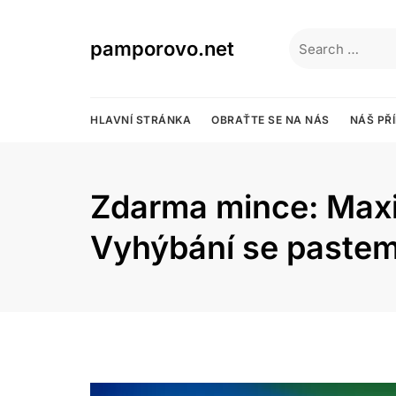
Skip
to
Search
pamporovo.net
content
for:
HLAVNÍ STRÁNKA
OBRAŤTE SE NA NÁS
NÁŠ PŘ
Zdarma mince: Maxim
Vyhýbání se paste