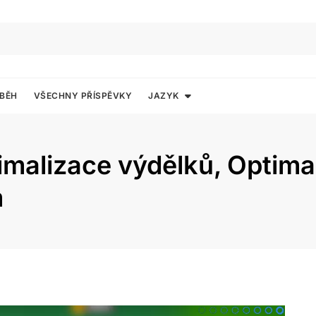
ÍBĚH
VŠECHNY PŘÍSPĚVKY
JAZYK
alizace výdělků, Optimal
m