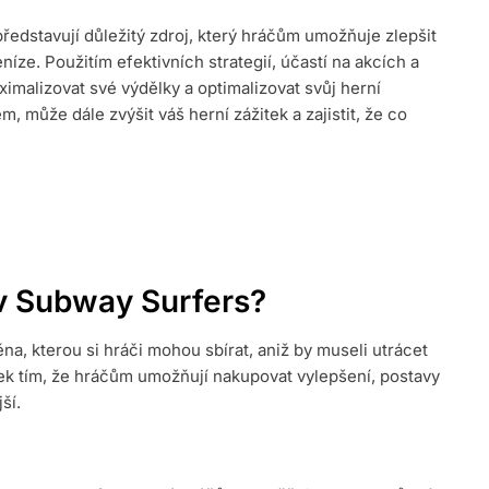
edstavují důležitý zdroj, který hráčům umožňuje zlepšit
ACE
níze. Použitím efektivních strategií, účastí na akcích a
CE
malizovat své výdělky a optimalizovat svůj herní
 může dále zvýšit váš herní zážitek a zajistit, že co
v Subway Surfers?
a, kterou si hráči mohou sbírat, aniž by museli utrácet
tek tím, že hráčům umožňují nakupovat vylepšení, postavy
ší.