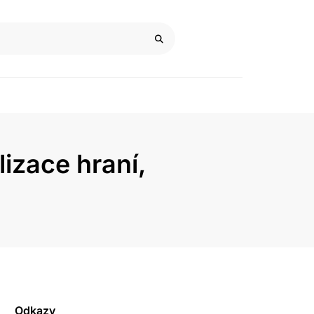
izace hraní,
Odkazy