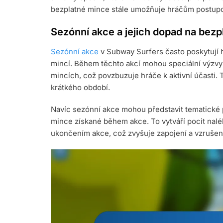
bezplatné mince stále umožňuje hráčům postupov
Sezónní akce a jejich dopad na bez
Sezónní akce
v Subway Surfers často poskytují h
mincí. Během těchto akcí mohou speciální výz
mincích, což povzbuzuje hráče k aktivní účasti
krátkého období.
Navíc sezónní akce mohou představit tematické 
mince získané během akce. To vytváří pocit naléh
ukončením akce, což zvyšuje zapojení a vzrušen