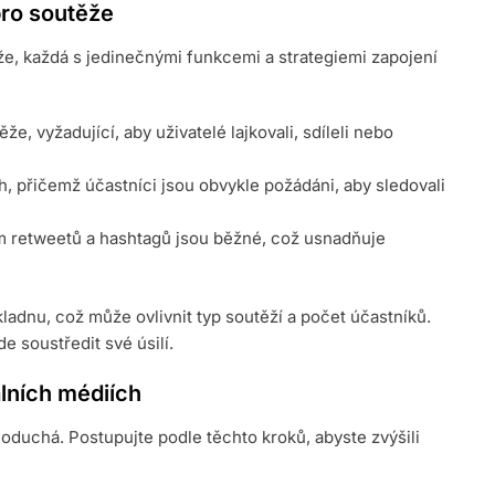
pro soutěže
že, každá s jedinečnými funkcemi a strategiemi zapojení
e, vyžadující, aby uživatelé lajkovali, sdíleli nebo
, přičemž účastníci jsou obvykle požádáni, aby sledovali
m retweetů a hashtagů jsou běžné, což usnadňuje
ladnu, což může ovlivnit typ soutěží a počet účastníků.
 soustředit své úsilí.
álních médiích
oduchá. Postupujte podle těchto kroků, abyste zvýšili