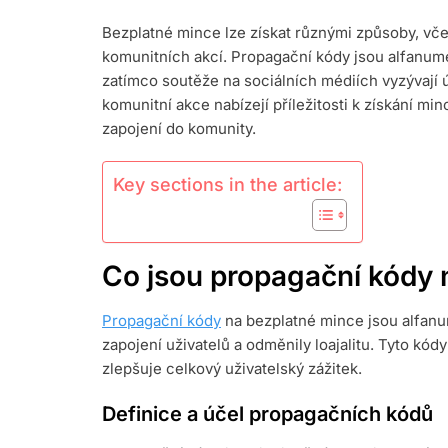
MINCE:
Bezplatné mince lze získat různými způsoby, vče
PROPAGAČN
komunitních akcí. Propagační kódy jsou alfanum
KÓDY,
SOUTĚŽE
zatímco soutěže na sociálních médiích vyzývají 
NA
komunitní akce nabízejí příležitosti k získání minc
SOCIÁLNÍCH
zapojení do komunity.
MÉDIÍCH,
KOMUNITNÍ
AKCE
Key sections in the article:
Co jsou propagační kódy 
Propagační kódy
na bezplatné mince jsou alfanu
zapojení uživatelů a odměnily loajalitu. Tyto kó
zlepšuje celkový uživatelský zážitek.
Definice a účel propagačních kódů