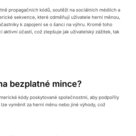
tně propagačních kódů, soutěží na sociálních médiích a
Í
erické sekvence, které odměňují uživatele herní měnou,
účastníky k zapojení se o šanci na výhru. Kromě toho
í aktivní účastí, což zlepšuje jak uživatelský zážitek, tak
na bezplatné mince?
merické kódy poskytované společnostmi, aby podpořily
dy lze vyměnit za herní měnu nebo jiné výhody, což