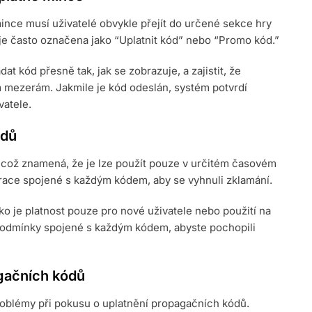
nce musí uživatelé obvykle přejít do určené sekce hry
 je často označena jako “Uplatnit kód” nebo “Promo kód.”
at kód přesně tak, jak se zobrazuje, a zajistit, že
mezerám. Jakmile je kód odeslán, systém potvrdí
vatele.
ódů
, což znamená, že je lze použít pouze v určitém časovém
irace spojené s každým kódem, aby se vyhnuli zklamání.
 je platnost pouze pro nové uživatele nebo použití na
 podmínky spojené s každým kódem, abyste pochopili
gačních kódů
roblémy při pokusu o uplatnění propagačních kódů.