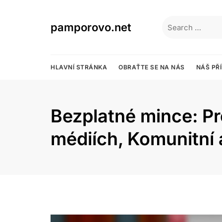
Skip
to
Search
pamporovo.net
content
for:
HLAVNÍ STRÁNKA
OBRAŤTE SE NA NÁS
NÁŠ PŘ
Bezplatné mince: Pr
médiích, Komunitní