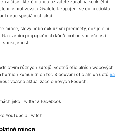
n a čísel, které mohou uživatelé zadat na konkrétní
elem je motivovat uživatele k zapojení se do produktu
ní nebo speciálních akcí.
 mince, slevy nebo exkluzivní předměty, což je činí
le. Nabízením propagačních kódů mohou společnosti
ou spokojenost.
řednictvím různých zdrojů, včetně oficiálních webových
a herních komunitních fór. Sledování oficiálních účtů
na
nout včasné aktualizace o nových kódech.
rmách jako Twitter a Facebook
ako YouTube a Twitch
zplatné mince