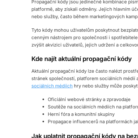
Propagační kódy jsou jedinečné kombinace písme
platformě, aby získali odměny. Jejich hlavním úč
nebo služby, často během marketingových kampa
Tyto kódy mohou uživatelům poskytnout bezplatné
cenným nástrojem pro společnosti i spotřebite
zvýšit akvizici uživatelů, jejich udržení a celkov
Kde najít aktuální propagační kódy
Aktuální propagační kódy lze často nalézt prost
stránek společností, platforem sociálních médií 
sociálních médiích
hry nebo služby může poskyt
Oficiální webové stránky a zpravodaje
Soutěže na sociálních médiích na platfo
Herní fóra a komunitní skupiny
Propagace influencerů na platformách j
Jak uplatnit propagační kódy na be