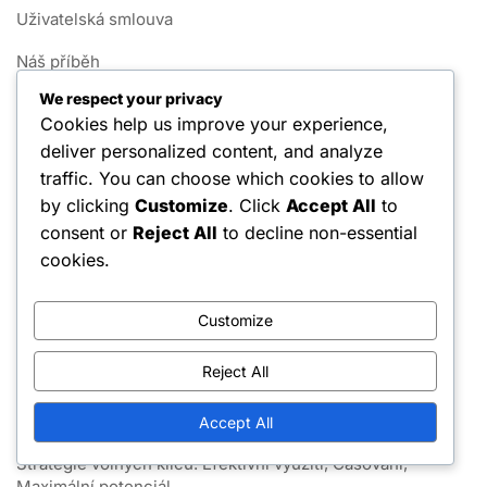
Uživatelská smlouva
Náš příběh
We respect your privacy
Zásady používání souborů cookie
Cookies help us improve your experience,
Zásady ochrany dat
deliver personalized content, and analyze
traffic. You can choose which cookies to allow
Obraťte se na nás
by clicking
Customize
. Click
Accept All
to
consent or
Reject All
to decline non-essential
Nejnovější příspěvky
cookies.
Zdarma mince: Speciální příležitosti, Nabídky na
omezenou dobu, Zapojení komunity
Customize
Sezónní lov Ceny zdroje: Herní akce, komunitní soutěže,
Reject All
propagace na sociálních médiích
Exploity mincí: Chyby, triky, neúmyslné mechaniky
Accept All
Strategie volných klíčů: Efektivní využití, Časování,
Maximální potenciál