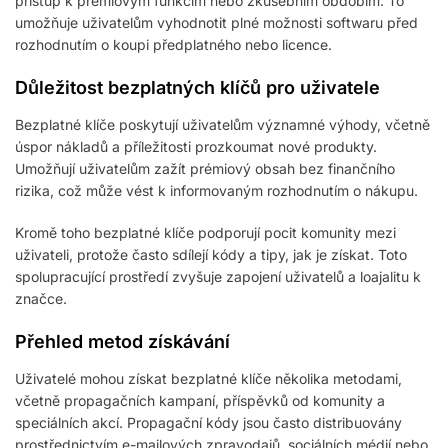
přístup k prémiovým funkcím nebo zkušebním obdobím. To
umožňuje uživatelům vyhodnotit plné možnosti softwaru před
rozhodnutím o koupi předplatného nebo licence.
Důležitost bezplatných klíčů pro uživatele
Bezplatné klíče poskytují uživatelům významné výhody, včetně
úspor nákladů a příležitosti prozkoumat nové produkty.
Umožňují uživatelům zažít prémiový obsah bez finančního
rizika, což může vést k informovaným rozhodnutím o nákupu.
Kromě toho bezplatné klíče podporují pocit komunity mezi
uživateli, protože často sdílejí kódy a tipy, jak je získat. Toto
spolupracující prostředí zvyšuje zapojení uživatelů a loajalitu k
značce.
Přehled metod získávání
Uživatelé mohou získat bezplatné klíče několika metodami,
včetně propagačních kampaní, příspěvků od komunity a
speciálních akcí. Propagační kódy jsou často distribuovány
prostřednictvím e-mailových zpravodajů, sociálních médií nebo