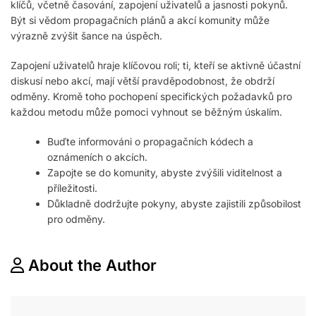
klíčů, včetně časování, zapojení uživatelů a jasnosti pokynů.
Být si vědom propagačních plánů a akcí komunity může
výrazně zvýšit šance na úspěch.
Zapojení uživatelů hraje klíčovou roli; ti, kteří se aktivně účastní
diskusí nebo akcí, mají větší pravděpodobnost, že obdrží
odměny. Kromě toho pochopení specifických požadavků pro
každou metodu může pomoci vyhnout se běžným úskalím.
Buďte informováni o propagačních kódech a
oznámeních o akcích.
Zapojte se do komunity, abyste zvýšili viditelnost a
příležitosti.
Důkladně dodržujte pokyny, abyste zajistili způsobilost
pro odměny.
About the Author