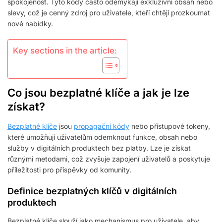
spokojenost. Tyto kódy často odemykají exkluzivní obsah nebo
slevy, což je cenný zdroj pro uživatele, kteří chtějí prozkoumat
nové nabídky.
Key sections in the article:
Co jsou bezplatné klíče a jak je lze
získat?
Bezplatné klíče
jsou
propagační kódy
nebo přístupové tokeny,
které umožňují uživatelům odemknout funkce, obsah nebo
služby v digitálních produktech bez platby. Lze je získat
různými metodami, což zvyšuje zapojení uživatelů a poskytuje
příležitosti pro příspěvky od komunity.
Definice bezplatných klíčů v digitálních
produktech
Bezplatné klíče slouží jako mechanismus pro uživatele, aby