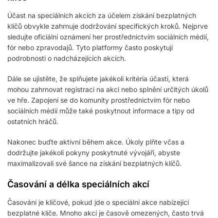
Účast na speciálních akcích za účelem získání bezplatných
klíčů obvykle zahrnuje dodržování specifických kroků. Nejprve
sledujte oficiální oznámení her prostřednictvím sociálních médií,
fór nebo zpravodajů. Tyto platformy často poskytují
podrobnosti o nadcházejících akcích.
Dále se ujistěte, že splňujete jakékoli kritéria účasti, která
mohou zahrnovat registraci na akci nebo splnění určitých úkolů
ve hře. Zapojení se do komunity prostřednictvím fór nebo
sociálních médií může také poskytnout informace a tipy od
ostatních hráčů.
Nakonec buďte aktivní během akce. Úkoly plňte včas a
dodržujte jakékoli pokyny poskytnuté vývojáři, abyste
maximalizovali své šance na získání bezplatných klíčů.
Časování a délka speciálních akcí
Časování je klíčové, pokud jde o speciální akce nabízející
bezplatné klíče. Mnoho akcí je časově omezených, často trvá