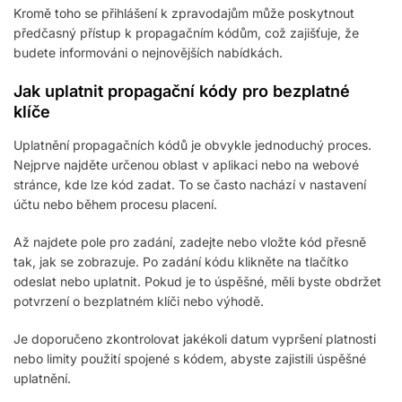
Kromě toho se přihlášení k zpravodajům může poskytnout
předčasný přístup k propagačním kódům, což zajišťuje, že
budete informováni o nejnovějších nabídkách.
Jak uplatnit propagační kódy pro bezplatné
klíče
Uplatnění propagačních kódů je obvykle jednoduchý proces.
Nejprve najděte určenou oblast v aplikaci nebo na webové
stránce, kde lze kód zadat. To se často nachází v nastavení
účtu nebo během procesu placení.
Až najdete pole pro zadání, zadejte nebo vložte kód přesně
tak, jak se zobrazuje. Po zadání kódu klikněte na tlačítko
odeslat nebo uplatnit. Pokud je to úspěšné, měli byste obdržet
potvrzení o bezplatném klíči nebo výhodě.
Je doporučeno zkontrolovat jakékoli datum vypršení platnosti
nebo limity použití spojené s kódem, abyste zajistili úspěšné
uplatnění.