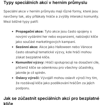
Typy speciálních akcí v herním průmyslu
Speciální akce v herním průmyslu mají různé formy, které jsou
navrženy tak, aby přilákaly hráče a zvýšily interakci komunity.
Mezi běžné typy patří:
Propagační akce:
Tyto akce jsou často spojeny s
novými vydáními her nebo expanzemi, nabízející klíče
jako součást marketingových kampaní.
Sezónní akce:
Akce jako Halloween nebo Vánoce
často obsahují tematické výzvy, kde hráči mohou
získat bezplatné klíče.
Komunitní výzvy:
Hráči spolupracují na dosažení cíle,
přičemž klíče se odemknou pro všechny účastníky,
jakmile je cíl splněn.
Oslavy výročí:
Vývojáři mohou oslavit výročí hry tím,
že rozdávají klíče jako poděkování hráčům za jejich
podporu.
Jak se zúčastnit speciálních akcí pro bezplatné
klíče