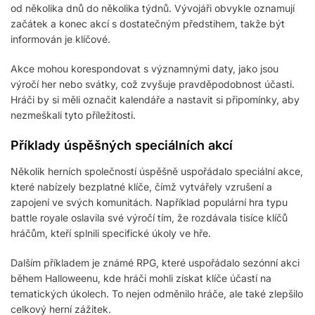
od několika dnů do několika týdnů. Vývojáři obvykle oznamují
začátek a konec akcí s dostatečným předstihem, takže být
informován je klíčové.
Akce mohou korespondovat s významnými daty, jako jsou
výročí her nebo svátky, což zvyšuje pravděpodobnost účasti.
Hráči by si měli označit kalendáře a nastavit si připomínky, aby
nezmeškali tyto příležitosti.
Příklady úspěšných speciálních akcí
Několik herních společností úspěšně uspořádalo speciální akce,
které nabízely bezplatné klíče, čímž vytvářely vzrušení a
zapojení ve svých komunitách. Například populární hra typu
battle royale oslavila své výročí tím, že rozdávala tisíce klíčů
hráčům, kteří splnili specifické úkoly ve hře.
Dalším příkladem je známé RPG, které uspořádalo sezónní akci
během Halloweenu, kde hráči mohli získat klíče účastí na
tematických úkolech. To nejen odměnilo hráče, ale také zlepšilo
celkový herní zážitek.