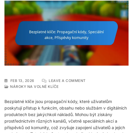
ON
FEB 13, 2026
LEAVE A COMMENT
BEZPLATNÉ
NÁROKY NA VOLNÉ KLÍČE
KLÍČE:
PROPAGAČNÍ
Bezplatné klíče jsou propagační kódy, které uživatelům
KÓDY,
poskytují přístup k funkcím, obsahu nebo službám v digitálních
SPECIÁLNÍ
produktech bez jakýchkoli nákladů. Mohou být získány
AKCE,
PŘÍSPĚVKY
prostřednictvím různých kanálů, včetně speciálních akcí a
KOMUNITY
příspěvků od komunity, což zvyšuje zapojení uživatelů a jejich