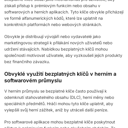
získali přístup k prémiovým funkcím nebo obsahu v
softwarových a herních aplikacích. Tyto klíče obvykle přicházejí
ve formě alfanumerických kódů, které lze uplatnit na
konkrétních platformách nebo webových stránkách.
Obvykle je distribuují vývojáři nebo vydavatelé jako
marketingovou strategii k přilákání nových uživatelů nebo
udržení stávajících. Nabídkou bezplatných klíčů mohou
společnosti motivovat uživatele, aby vyzkoušeli jejich produkty
bez finančního závazku.
Obvyklé využití bezplatných klíčů v herním a
softwarovém průmyslu
V herním průmyslu se bezplatné klíče často používají k
odemknutí stahovatelného obsahu (DLC), herní měny nebo
speciálních předmětů. Hráči mohou tyto klíče uplatnit, aby
vylepšili svůj herní zážitek, aniž by utráceli další peníze.
Pro softwarové aplikace mohou bezplatné klíče poskytnout