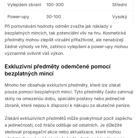
Vylepšení zbraní
100-300
Střední
Power-upy
30-100
Vysoký
Při porovnávání hodnoty odměn zvažte jak náklady v
bezplatných mincích, tak potenciální vliv na hru. Kosmetické
předměty mohou zlepšit vizuální přitažlivost, ale nenabízejí
žádné výhody ve hře, zatímco vylepšení a power-upy mohou
významně ovlivnit váš výkon.
Exkluzivní předměty odemčené pomocí
bezplatných mincí
Mnoho her obsahuje exkluzivní předměty, které lze získat
pouze pomocí bezplatných mincí. Tyto předměty často zahrnují
skiny na omezenou dobu, speciální postavy nebo jedinečné
zbraně, které nejsou k dispozici k nákupu za skutečné peníze.
Získání exkluzivních předmětů může poskytnout pocit úspěchu
a jedinečnosti, což hráče odlišuje od ostatních. Je důležité
sledovat propagační akce nebo aktualizace, které mohou