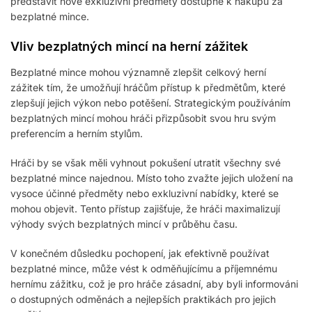
představit nové exkluzivní předměty dostupné k nákupu za
bezplatné mince.
Vliv bezplatných mincí na herní zážitek
Bezplatné mince mohou významně zlepšit celkový herní
zážitek tím, že umožňují hráčům přístup k předmětům, které
zlepšují jejich výkon nebo potěšení. Strategickým používáním
bezplatných mincí mohou hráči přizpůsobit svou hru svým
preferencím a herním stylům.
Hráči by se však měli vyhnout pokušení utratit všechny své
bezplatné mince najednou. Místo toho zvažte jejich uložení na
vysoce účinné předměty nebo exkluzivní nabídky, které se
mohou objevit. Tento přístup zajišťuje, že hráči maximalizují
výhody svých bezplatných mincí v průběhu času.
V konečném důsledku pochopení, jak efektivně používat
bezplatné mince, může vést k odměňujícímu a příjemnému
hernímu zážitku, což je pro hráče zásadní, aby byli informováni
o dostupných odměnách a nejlepších praktikách pro jejich