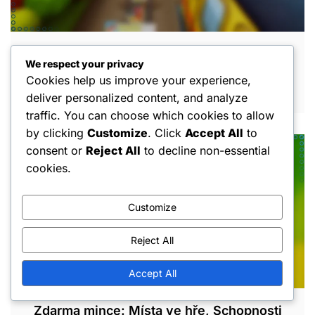
Zdarma mince: Skládatelné bonusy, Tipy
We respect your privacy
na použití, Integrace událostí
Cookies help us improve your experience,
MAR 10, 2026
deliver personalized content, and analyze
traffic. You can choose which cookies to allow
by clicking
Customize
. Click
Accept All
to
consent or
Reject All
to decline non-essential
cookies.
Customize
Reject All
Accept All
Zdarma mince: Místa ve hře, Schopnosti