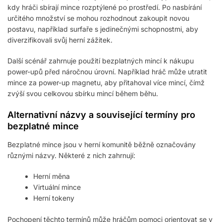
kdy hráči sbírají mince rozptýlené po prostředí. Po nasbírání
určitého množství se mohou rozhodnout zakoupit novou
postavu, například surfaře s jedinečnými schopnostmi, aby
diverzifikovali svůj herní zážitek.
Další scénář zahrnuje použití bezplatných mincí k nákupu
power-upů před náročnou úrovní. Například hráč může utratit
mince za power-up magnetu, aby přitahoval více mincí, čímž
zvýší svou celkovou sbírku mincí během běhu.
Alternativní názvy a související termíny pro
bezplatné mince
Bezplatné mince jsou v herní komunitě běžně označovány
různými názvy. Některé z nich zahrnují:
Herní měna
Virtuální mince
Herní tokeny
Pochopení těchto termínů může hráčům pomoci orientovat se v