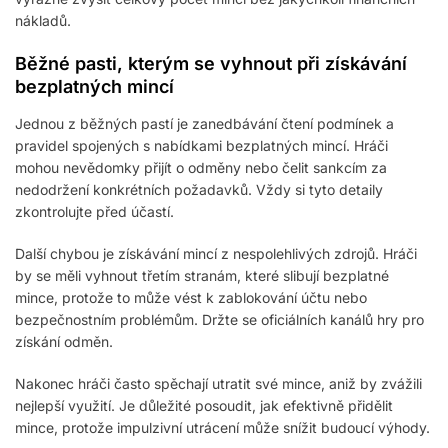
nákladů.
Běžné pasti, kterým se vyhnout při získávání
bezplatných mincí
Jednou z běžných pastí je zanedbávání čtení podmínek a
pravidel spojených s nabídkami bezplatných mincí. Hráči
mohou nevědomky přijít o odměny nebo čelit sankcím za
nedodržení konkrétních požadavků. Vždy si tyto detaily
zkontrolujte před účastí.
Další chybou je získávání mincí z nespolehlivých zdrojů. Hráči
by se měli vyhnout třetím stranám, které slibují bezplatné
mince, protože to může vést k zablokování účtu nebo
bezpečnostním problémům. Držte se oficiálních kanálů hry pro
získání odměn.
Nakonec hráči často spěchají utratit své mince, aniž by zvážili
nejlepší využití. Je důležité posoudit, jak efektivně přidělit
mince, protože impulzivní utrácení může snížit budoucí výhody.