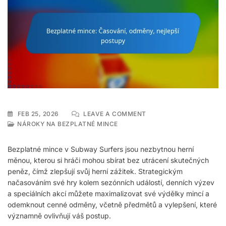
ON
FEB 25, 2026
LEAVE A COMMENT
BEZPLATNÉ
NÁROKY NA BEZPLATNÉ MINCE
MINCE:
ČASOVÁNÍ,
Bezplatné mince v Subway Surfers jsou nezbytnou herní
ODMĚNY,
měnou, kterou si hráči mohou sbírat bez utrácení skutečných
NEJLEPŠÍ
peněz, čímž zlepšují svůj herní zážitek. Strategickým
POSTUPY
načasováním své hry kolem sezónních událostí, denních výzev
a speciálních akcí můžete maximalizovat své výdělky mincí a
odemknout cenné odměny, včetně předmětů a vylepšení, které
významně ovlivňují váš postup.