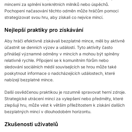
mincemi za splnění konkrétních milníků nebo úspěchů.
Pochopení načasování těchto odměn může hráčům pomoci
strategizovat svou hru, aby získali co nejvíce mincí.
Nejlepší praktiky pro získávání
Aby hráči efektivně získávali bezplatné mince, měli by aktivně
účastnit se denních výzev a událostí. Tyto aktivity často
přinášejí významné odměny v mincích a mohou být splněny
relativně rychle. Připojení se k komunitním fórům nebo
sledování sociálních médií souvisejících se hrou může také
poskytnout informace o nadcházejících událostech, které
nabízejí bezplatné mince.
Další osvědčenou praktikou je rozumně spravovat herní zdroje.
Strategické utrácení mincí za vylepšení nebo předměty, které
zlepšují hru, může vést k větším příležitostem k získání dalších
bezplatných mincí v dlouhodobém horizontu.
Zkušenosti uživatelů