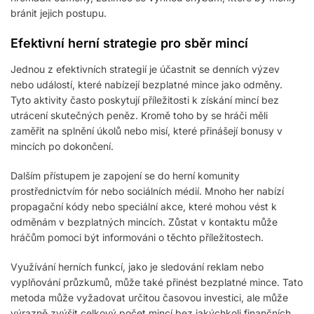
bránit jejich postupu.
Efektivní herní strategie pro sběr mincí
Jednou z efektivních strategií je účastnit se denních výzev
nebo událostí, které nabízejí bezplatné mince jako odměny.
Tyto aktivity často poskytují příležitosti k získání mincí bez
utrácení skutečných peněz. Kromě toho by se hráči měli
zaměřit na splnění úkolů nebo misí, které přinášejí bonusy v
mincích po dokončení.
Dalším přístupem je zapojení se do herní komunity
prostřednictvím fór nebo sociálních médií. Mnoho her nabízí
propagační kódy nebo speciální akce, které mohou vést k
odměnám v bezplatných mincích. Zůstat v kontaktu může
hráčům pomoci být informováni o těchto příležitostech.
Využívání herních funkcí, jako je sledování reklam nebo
vyplňování průzkumů, může také přinést bezplatné mince. Tato
metoda může vyžadovat určitou časovou investici, ale může
výrazně zvýšit celkový počet mincí bez jakýchkoli finančních