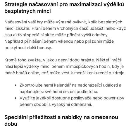
Strategie načasování pro maximalizaci výdělků
bezplatných mincí
Načasování vaší hry může výrazně ovlivnit, kolik bezplatných
mincí získáte. Hraní během vrcholných časů událostí nebo když
jsou aktivní speciální akce může přinést vyšší odměny.
Například přihlášení během víkendu nebo prázdnin může
poskytnout další bonusy.
Kromě toho zvažte, v jakou denní dobu hrajete. Někteří hráči
hlásí lepší výdělky mincí během mimošpičkových hodin, kdy je
méně hráčů online, což může vést k menší konkurenci o zdroje.
Zkontrolujte herní kalendář na nadcházející události a
naplánujte si své herní sezení podle toho.
Využijte jakékoli dostupné posilovače nebo power-upy
během období s vysokými odměnami.
Speciální příležitosti a nabídky na omezenou
dobu