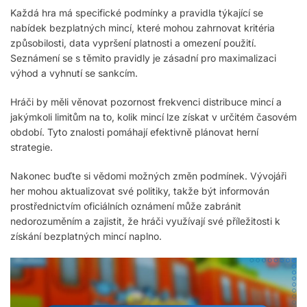
Každá hra má specifické podmínky a pravidla týkající se
nabídek bezplatných mincí, které mohou zahrnovat kritéria
způsobilosti, data vypršení platnosti a omezení použití.
Seznámení se s těmito pravidly je zásadní pro maximalizaci
výhod a vyhnutí se sankcím.
Hráči by měli věnovat pozornost frekvenci distribuce mincí a
jakýmkoli limitům na to, kolik mincí lze získat v určitém časovém
období. Tyto znalosti pomáhají efektivně plánovat herní
strategie.
Nakonec buďte si vědomi možných změn podmínek. Vývojáři
her mohou aktualizovat své politiky, takže být informován
prostřednictvím oficiálních oznámení může zabránit
nedorozuměním a zajistit, že hráči využívají své příležitosti k
získání bezplatných mincí naplno.