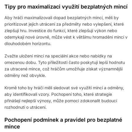
Tipy pro maximalizaci využití bezplatných mincí
Aby hráči maximalizovali dopad bezplatných mincí, měli by
prioritizovat jejich utrácení za předměty nebo vylepšení, které
zlepšují hru. Investice do funkcí, které zlepšují výkon nebo
odemykají nové úrovně, může vést k většímu hromadění mincí v
dlouhodobém horizontu.
Zvažte uložení mincí na speciální akce nebo nabídky na
omezenou dobu. Tyto příležitosti často poskytují lepší hodnotu
za utracené mince, což hráčům umožňuje získat významnější
odměny než obvykle.
Kromě toho by hráči měli sledovat své využití mincí a odměny,
aby identifikovali vzory. Pochopení toho, které strategie
přinášejí nejlepší výnosy, může pomoci zdokonalit budoucí
rozhodnutí o utrácení.
Pochopení podmínek a pravidel pro bezplatné
mince