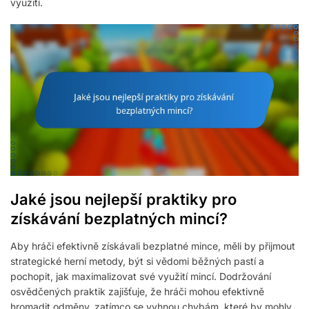
využití.
Jaké jsou nejlepší praktiky pro
získávání bezplatných mincí?
Aby hráči efektivně získávali bezplatné mince, měli by přijmout
strategické herní metody, být si vědomi běžných pastí a
pochopit, jak maximalizovat své využití mincí. Dodržování
osvědčených praktik zajišťuje, že hráči mohou efektivně
hromadit odměny, zatímco se vyhnou chybám, které by mohly