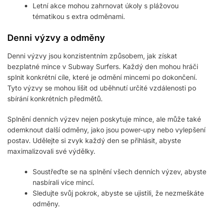
Letní akce mohou zahrnovat úkoly s plážovou
tématikou s extra odměnami.
Denni výzvy a odměny
Denni výzvy jsou konzistentním způsobem, jak získat
bezplatné mince v Subway Surfers. Každý den mohou hráči
splnit konkrétní cíle, které je odmění mincemi po dokončení.
Tyto výzvy se mohou lišit od uběhnutí určité vzdálenosti po
sbírání konkrétních předmětů.
Splnění denních výzev nejen poskytuje mince, ale může také
odemknout další odměny, jako jsou power-upy nebo vylepšení
postav. Udělejte si zvyk každý den se přihlásit, abyste
maximalizovali své výdělky.
Soustřeďte se na splnění všech denních výzev, abyste
nasbírali více mincí.
Sledujte svůj pokrok, abyste se ujistili, že nezmeškáte
odměny.