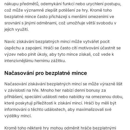
nákupu předmětů, odemykání funkcí nebo urychlení postupu,
což může významně zlepšit potěšení ze hry. Kromě toho
bezplatné mince často přicházejí s menšími omezeními ve
srovnání s jinými odměnami, což umožňuje větší svobodu v
jejich využití.
Navíc získávání bezplatných mincí může vytvářet pocit
úspěchu a zapojení. Hráči se často cítí motivováni účastnit se
výzev nebo plnit úkoly, aby tyto mince získali, což vede k
intenzivnějšímu hernímu zážitku.
Načasování pro bezplatné mince
Načasování získávání bezplatných mincí se může výrazně lišit
v závislosti na hře. Mnoho her nabízí denní bonusy za
přihlášení, speciální události nebo nabídky na omezenou dobu,
které poskytují příležitosti k získání mincí. Hráči by měli být
informováni o těchto událostech, aby maximalizovali své
výdělky mincí.
Kromě toho některé hry mohou odměnit hráče bezplatnými