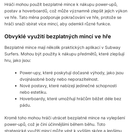
Hráči mohou použít bezplatné mince k nákupu power-upů,
postav a hoverboardů, což může významně zlepšit jejich výkon
ve hře. Tato měna podporuje pokračování ve hře, protože se
hráči snaží sbírat více mincí, aby odemkli různé funkce.
Obvyklé využití bezplatných mincí ve hře
Bezplatné mince mají několik praktických aplikací v Subway
Surfers. Mohou být použity k nákupu předmětů, které zlepšují
hru, jako jsou:
Power-upy, které poskytují dočasné výhody, jako jsou
dvojnásobné body nebo neporazitelnost.
Nové postavy, které nabízejí jedinečné schopnosti
nebo estetiku.
Hoverboardy, které umožňují hráčům běžet déle bez
pádu.
Kromě toho mohou hráči utrácet bezplatné mince na vylepšení
power-upů, což je činí účinnějšími během běhu. Toto
strategické využití mincí může vést k vyšším skóre a lepšímu