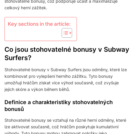
stohovatelné bonusy, což podporuje účast a maximalizuje
celkový herní zážitek.
Key sections in the article:
Co jsou stohovatelné bonusy v Subway
Surfers?
Stohovatelné bonusy v Subway Surfers jsou odměny, které lze
kombinovat pro vylepšení herního zážitku. Tyto bonusy
umožňují hráčům získat více výhod současně, což zvyšuje
jejich skóre a výkon během běhů.
Definice a charakteristiky stohovatelných
bonusů
Stohovatelné bonusy se vztahují na různé herní odměny, které
lze aktivovat současně, což hráčům poskytuje kumulativní
výhody. Tyto bonusy mohou zahrnovat položky jako