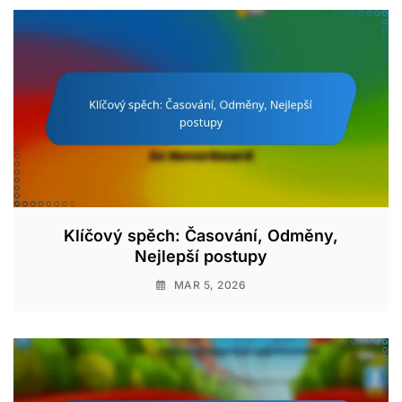
Klíčový spěch: Časování, Odměny,
Nejlepší postupy
MAR 5, 2026