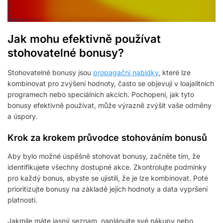
Jak mohu efektivně používat
stohovatelné bonusy?
Stohovatelné bonusy jsou
propagační nabídky
, které lze
kombinovat pro zvýšení hodnoty, často se objevují v loajalitních
programech nebo speciálních akcích. Pochopení, jak tyto
bonusy efektivně používat, může výrazně zvýšit vaše odměny
a úspory.
Krok za krokem průvodce stohováním bonusů
Aby bylo možné úspěšně stohovat bonusy, začněte tím, že
identifikujete všechny dostupné akce. Zkontrolujte podmínky
pro každý bonus, abyste se ujistili, že je lze kombinovat. Poté
prioritizujte bonusy na základě jejich hodnoty a data vypršení
platnosti.
Jakmile máte jasný seznam, naplánujte své nákupy nebo