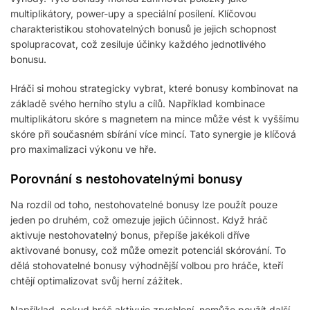
multiplikátory, power-upy a speciální posílení. Klíčovou
charakteristikou stohovatelných bonusů je jejich schopnost
spolupracovat, což zesiluje účinky každého jednotlivého
bonusu.
Hráči si mohou strategicky vybrat, které bonusy kombinovat na
základě svého herního stylu a cílů. Například kombinace
multiplikátoru skóre s magnetem na mince může vést k vyššímu
skóre při současném sbírání více mincí. Tato synergie je klíčová
pro maximalizaci výkonu ve hře.
Porovnání s nestohovatelnými bonusy
Na rozdíl od toho, nestohovatelné bonusy lze použít pouze
jeden po druhém, což omezuje jejich účinnost. Když hráč
aktivuje nestohovatelný bonus, přepíše jakékoli dříve
aktivované bonusy, což může omezit potenciál skórování. To
dělá stohovatelné bonusy výhodnější volbou pro hráče, kteří
chtějí optimalizovat svůj herní zážitek.
Například, pokud hráč aktivuje zrychlení, nemůže použít další