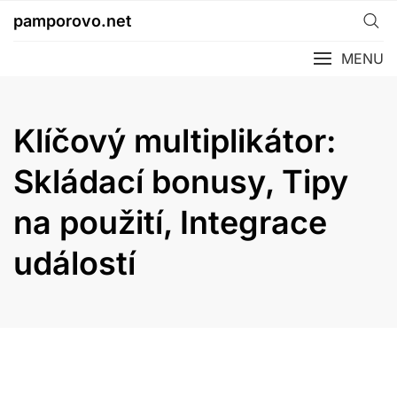
Skip
pamporovo.net
to
content
MENU
Klíčový multiplikátor:
Skládací bonusy, Tipy
na použití, Integrace
událostí