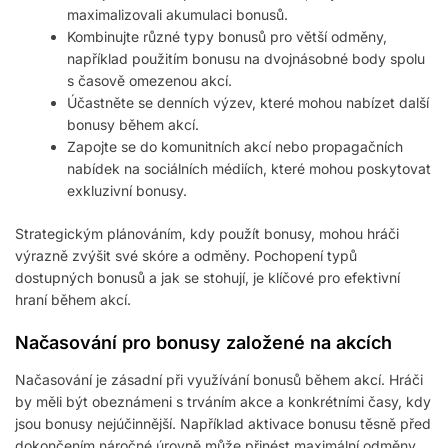
maximalizovali akumulaci bonusů.
Kombinujte různé typy bonusů pro větší odměny,
například použitím bonusu na dvojnásobné body spolu
s časově omezenou akcí.
Účastněte se denních výzev, které mohou nabízet další
bonusy během akcí.
Zapojte se do komunitních akcí nebo propagačních
nabídek na sociálních médiích, které mohou poskytovat
exkluzivní bonusy.
Strategickým plánováním, kdy použít bonusy, mohou hráči
výrazně zvýšit své skóre a odměny. Pochopení typů
dostupných bonusů a jak se stohují, je klíčové pro efektivní
hraní během akcí.
Načasování pro bonusy založené na akcích
Načasování je zásadní při využívání bonusů během akcí. Hráči
by měli být obeznámeni s trváním akce a konkrétními časy, kdy
jsou bonusy nejúčinnější. Například aktivace bonusu těsně před
dokončením náročné úrovně může přinést maximální odměny.