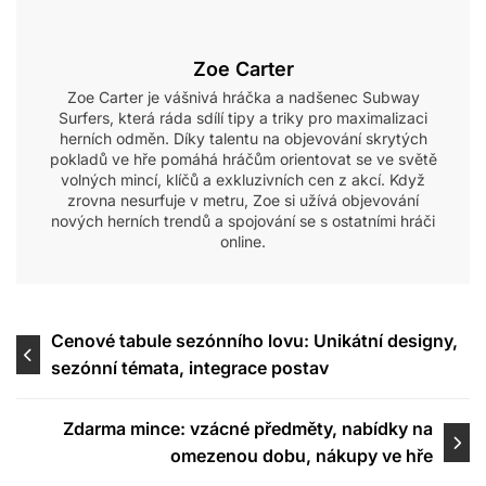
Zoe Carter
Zoe Carter je vášnivá hráčka a nadšenec Subway
Surfers, která ráda sdílí tipy a triky pro maximalizaci
herních odměn. Díky talentu na objevování skrytých
pokladů ve hře pomáhá hráčům orientovat se ve světě
volných mincí, klíčů a exkluzivních cen z akcí. Když
zrovna nesurfuje v metru, Zoe si užívá objevování
nových herních trendů a spojování se s ostatními hráči
online.
Post
Cenové tabule sezónního lovu: Unikátní designy,
sezónní témata, integrace postav
navigation
Zdarma mince: vzácné předměty, nabídky na
omezenou dobu, nákupy ve hře