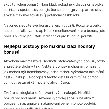
aktivity kolem bonusů. Například, pokud je k dispozici nabídka
cashback spolu s slevou, ujistěte se, že nejprve uplatníte slevu,
abyste maximalizovali svůj potenciál cashbacku.
Nakonec sledujte své bonusy a jejich využití. Použijte tabulku
nebo specializovanou aplikaci k monitorování, které bonusy jste
použili a které jsou stále k dispozici pro budoucí použití.
Nejlepší postupy pro maximalizaci hodnoty
bonusů
Abychom maximalizovali hodnotu stohovatelných bonusů, vždy
si přečtěte drobný tisk. Některé bonusy mohou mít omezení,
jak mohou být kombinovány, nebo mohou vyžadovat minimální
částku nákupu. Pochopení těchto detailů vám může pomoci
vyhnout se zmeškání potenciálních úspor.
Zvažte strategické načasování svých nákupů. Například,
pokud obchod nabízí sezónní výprodej spolu s loajalitním
bonusem, naplánujte si nakupování během tohoto období,
abyste plně využili obě nabídky.