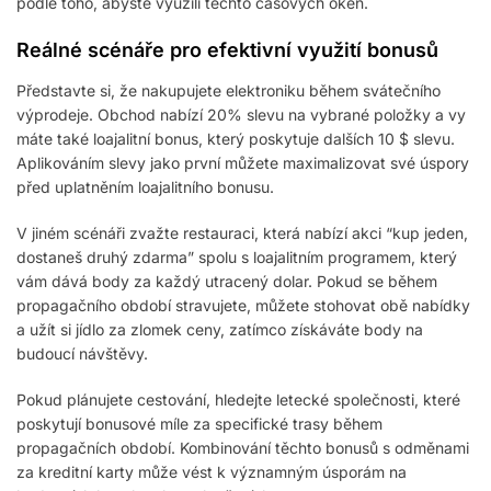
podle toho, abyste využili těchto časových oken.
Reálné scénáře pro efektivní využití bonusů
Představte si, že nakupujete elektroniku během svátečního
výprodeje. Obchod nabízí 20% slevu na vybrané položky a vy
máte také loajalitní bonus, který poskytuje dalších 10 $ slevu.
Aplikováním slevy jako první můžete maximalizovat své úspory
před uplatněním loajalitního bonusu.
V jiném scénáři zvažte restauraci, která nabízí akci “kup jeden,
dostaneš druhý zdarma” spolu s loajalitním programem, který
vám dává body za každý utracený dolar. Pokud se během
propagačního období stravujete, můžete stohovat obě nabídky
a užít si jídlo za zlomek ceny, zatímco získáváte body na
budoucí návštěvy.
Pokud plánujete cestování, hledejte letecké společnosti, které
poskytují bonusové míle za specifické trasy během
propagačních období. Kombinování těchto bonusů s odměnami
za kreditní karty může vést k významným úsporám na