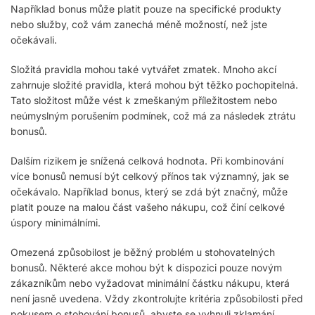
Například bonus může platit pouze na specifické produkty
nebo služby, což vám zanechá méně možností, než jste
očekávali.
Složitá pravidla mohou také vytvářet zmatek. Mnoho akcí
zahrnuje složité pravidla, která mohou být těžko pochopitelná.
Tato složitost může vést k zmeškaným příležitostem nebo
neúmyslným porušením podmínek, což má za následek ztrátu
bonusů.
Dalším rizikem je snížená celková hodnota. Při kombinování
více bonusů nemusí být celkový přínos tak významný, jak se
očekávalo. Například bonus, který se zdá být značný, může
platit pouze na malou část vašeho nákupu, což činí celkové
úspory minimálními.
Omezená způsobilost je běžný problém u stohovatelných
bonusů. Některé akce mohou být k dispozici pouze novým
zákazníkům nebo vyžadovat minimální částku nákupu, která
není jasně uvedena. Vždy zkontrolujte kritéria způsobilosti před
pokusem o stohování bonusů, abyste se vyhnuli zklamání.