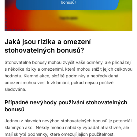
Jaká jsou rizika a omezení
stohovatelných bonusů?
Stohovatelné bonusy mohou zvýšit vaše odměny, ale přicházejí
s několika riziky a omezeními, která mohou snížit jejich celkovou
hodnotu. Klamné akce, složité podmínky a nepředvídaná
omezení mohou vést k zklamání, pokud nejsou pečlivě
sledována.
Případné nevýhody používání stohovatelných
bonusů
Jednou z hlavních nevýhod stohovatelných bonusů je potenciál
klamných akcí. Někdy mohou nabídky vypadat atraktivně, ale
mají skryté podmínky, které omezují jejich použitelnost.