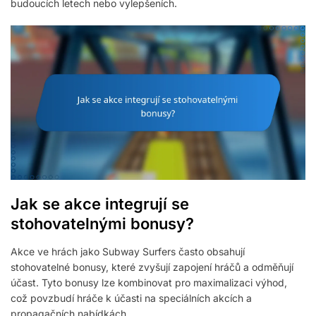
budoucích letech nebo vylepšeních.
Jak se akce integrují se
stohovatelnými bonusy?
Akce ve hrách jako Subway Surfers často obsahují
stohovatelné bonusy, které zvyšují zapojení hráčů a odměňují
účast. Tyto bonusy lze kombinovat pro maximalizaci výhod,
což povzbudí hráče k účasti na speciálních akcích a
propagačních nabídkách.