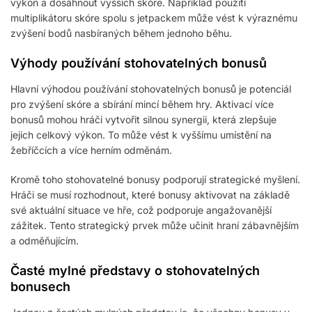
výkon a dosáhnout vyšších skóre. Například použití
multiplikátoru skóre spolu s jetpackem může vést k výraznému
zvýšení bodů nasbíraných během jednoho běhu.
Výhody používání stohovatelných bonusů
Hlavní výhodou používání stohovatelných bonusů je potenciál
pro zvýšení skóre a sbírání mincí během hry. Aktivací více
bonusů mohou hráči vytvořit silnou synergii, která zlepšuje
jejich celkový výkon. To může vést k vyššímu umístění na
žebříčcích a více herním odměnám.
Kromě toho stohovatelné bonusy podporují strategické myšlení.
Hráči se musí rozhodnout, které bonusy aktivovat na základě
své aktuální situace ve hře, což podporuje angažovanější
zážitek. Tento strategický prvek může učinit hraní zábavnějším
a odměňujícím.
Časté mylné představy o stohovatelných
bonusech