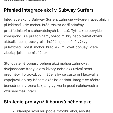
Přehled integrace akcí v Subway Surfers
Integrace akcí v Subway Surfers zahrnuje vytváření speciálních
příležitostí, kde mohou hráči získat další odměny
prostřednictvím stohovatelných bonusů. Tyto akce obvykle
korespondují s prázdninami, výročími hry nebo tematickými
aktualizacemi, poskytující hráčům jedinečné výzvy a
příležitosti. Účastí mohou hráči akumulovat bonusy, které
zlepšují jejich herní zážitek.
Stohovatelné bonusy během akcí mohou zahrnovat
dvojnásobné body, extra životy nebo exkluzivní herní
předměty. To povzbudí hráče, aby se často přihlašovali a
zapojovali do hry během akčního období. Integrace těchto
bonusů je navržena tak, aby vytvořila pocit naléhavosti a
vzrušení mezi hráči.
Strategie pro využití bonusů během akcí
Plánujte svou hru podle rozvrhu akcí, abyste