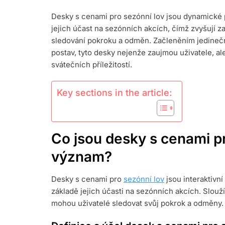
TABULE
Desky s cenami pro sezónní lov jsou dynamické 
SEZÓNNÍHO
jejich účast na sezónních akcích, čímž zvyšují 
LOVU:
UNIKÁTNÍ
sledování pokroku a odměn. Začleněním jedinečn
DESIGNY,
postav, tyto desky nejenže zaujmou uživatele, a
SEZÓNNÍ
svátečních příležitostí.
TÉMATA,
INTEGRACE
POSTAV
Key sections in the article:
Co jsou desky s cenami pr
význam?
Desky s cenami pro
sezónní lov
jsou interaktivn
základě jejich účasti na sezónních akcích. Slouží
mohou uživatelé sledovat svůj pokrok a odměny.