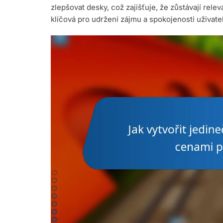
zlepšovat desky, což zajišťuje, že zůstávají relev
klíčová pro udržení zájmu a spokojenosti uživate