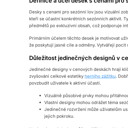
Definice a účel desek s cenami pro 
Desky s cenami pro sezónní lov jsou vizuální zob
kteří se účastní konkrétních sezónních aktivit. 
předmětů po exkluzivní obsah, což podporuje inte
Primárním účelem těchto desek je motivovat uživa
že poskytují jasné cíle a odměny. Vytvářejí pocit
Důležitost jedinečných designů v 
Jedinečné designy v cenových deskách hrají klíčo
zvyšování celkové estetiky
herního zážitku
. Dob
povzbudit uživatele k aktivní účasti.
Vizuálně působivé prvky mohou přitáhnout
Vlastní designy mohou odrážet téma sezón
Jedinečné rozvržení může uživatelům us
jejich pokroku.