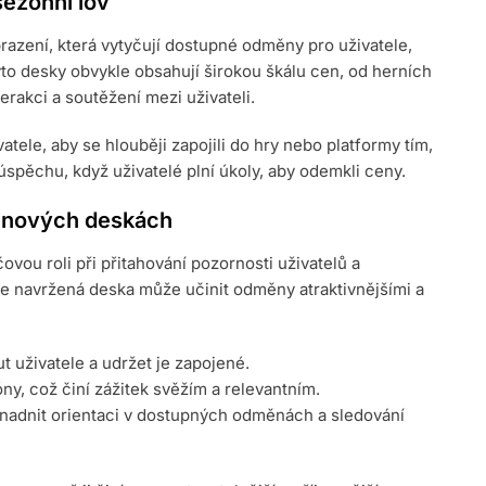
sezónní lov
razení, která vytyčují dostupné odměny pro uživatele,
Tyto desky obvykle obsahují širokou škálu cen, od herních
rakci a soutěžení mezi uživateli.
tele, aby se hlouběji zapojili do hry nebo platformy tím,
 úspěchu, když uživatelé plní úkoly, aby odemkli ceny.
cenových deskách
vou roli při přitahování pozornosti uživatelů a
ře navržená deska může učinit odměny atraktivnějšími a
 uživatele a udržet je zapojené.
y, což činí zážitek svěžím a relevantním.
nadnit orientaci v dostupných odměnách a sledování