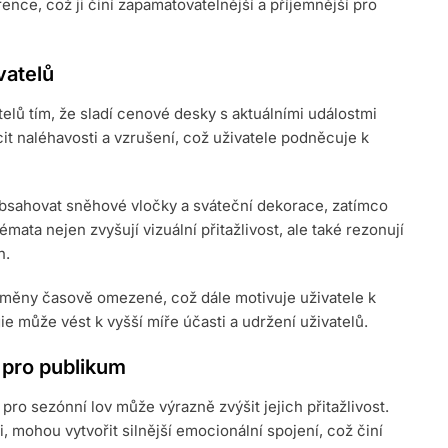
ence, což ji činí zapamatovatelnější a příjemnější pro
vatelů
elů tím, že sladí cenové desky s aktuálními událostmi
cit naléhavosti a vzrušení, což uživatele podněcuje k
bsahovat sněhové vločky a sváteční dekorace, zatímco
mata nejen zvyšují vizuální přitažlivost, ale také rezonují
n.
měny časově omezené, což dále motivuje uživatele k
gie může vést k vyšší míře účasti a udržení uživatelů.
t pro publikum
ro sezónní lov může výrazně zvýšit jejich přitažlivost.
, mohou vytvořit silnější emocionální spojení, což činí