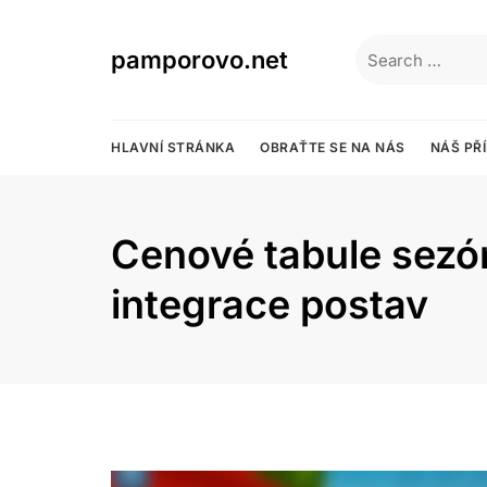
Skip
to
Search
pamporovo.net
content
for:
HLAVNÍ STRÁNKA
OBRAŤTE SE NA NÁS
NÁŠ PŘ
Cenové tabule sezón
integrace postav