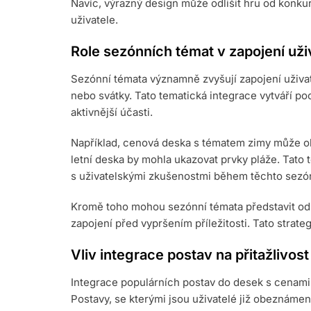
Navíc, výrazný design může odlišit hru od konkur
uživatele.
Role sezónních témat v zapojení uži
Sezónní témata významně zvyšují zapojení uživat
nebo svátky. Tato tematická integrace vytváří po
aktivnější účasti.
Například, cenová deska s tématem zimy může o
letní deska by mohla ukazovat prvky pláže. Tato té
s uživatelskými zkušenostmi během těchto sezó
Kromě toho mohou sezónní témata představit od
zapojení před vypršením příležitosti. Tato strate
Vliv integrace postav na přitažlivos
Integrace populárních postav do desek s cenami p
Postavy, se kterými jsou uživatelé již obeznámeni