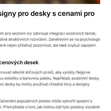
signy pro desky s cenami pro
i pro sezónní lov zahrnuje integraci sezónních témat,
uálně atraktivních rozvržení. Zaměřením se na psychologii
eré nejen přitahují pozornost, ale také zvyšují zapojení
 cenových desek
ovat několik klíčových prvků, aby vynikly. Nejprve
u estetiku a barevnou paletu. Například, podzimní desky
imní desky by mohly používat chladné tóny a designy
Začlenění populárních postav může vytvořit spojení s
vní. Přemýšlejte o tom, jak mohou být tyto postavy vizuálně