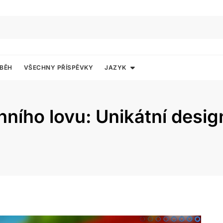
ÍBĚH
VŠECHNY PŘÍSPĚVKY
JAZYK
ního lovu: Unikátní desig