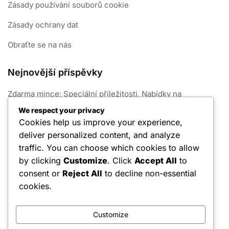
Zásady používání souborů cookie
Zásady ochrany dat
Obraťte se na nás
Nejnovější příspěvky
Zdarma mince: Speciální příležitosti, Nabídky na
omezenou dobu, Zapojení komunity
We respect your privacy
Cookies help us improve your experience,
Sezónní lov Ceny zdroje: Herní akce, komunitní soutěže,
deliver personalized content, and analyze
propagace na sociálních médiích
traffic. You can choose which cookies to allow
Exploity mincí: Chyby, triky, neúmyslné mechaniky
by clicking
Customize
. Click
Accept All
to
consent or
Reject All
to decline non-essential
Strategie volných klíčů: Efektivní využití, Časování,
Maximální potenciál
cookies.
Zdarma mince: Skládatelné bonusy, Tipy na použití,
Integrace událostí
Customize