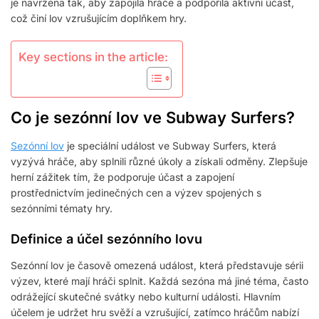
je navržena tak, aby zapojila hráče a podpořila aktivní účast,
NA
což činí lov vzrušujícím doplňkem hry.
UDÁLOSTI
Key sections in the article:
Co je sezónní lov ve Subway Surfers?
Sezónní lov
je speciální událost ve Subway Surfers, která
vyzývá hráče, aby splnili různé úkoly a získali odměny. Zlepšuje
herní zážitek tím, že podporuje účast a zapojení
prostřednictvím jedinečných cen a výzev spojených s
sezónními tématy hry.
Definice a účel sezónního lovu
Sezónní lov je časově omezená událost, která představuje sérii
výzev, které mají hráči splnit. Každá sezóna má jiné téma, často
odrážející skutečné svátky nebo kulturní události. Hlavním
účelem je udržet hru svěží a vzrušující, zatímco hráčům nabízí