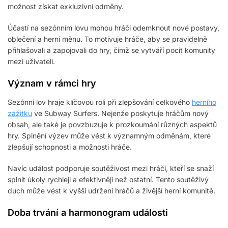
možnost získat exkluzivní odměny.
Účastí na sezónním lovu mohou hráči odemknout nové postavy,
oblečení a herní měnu. To motivuje hráče, aby se pravidelně
přihlašovali a zapojovali do hry, čímž se vytváří pocit komunity
mezi uživateli.
Význam v rámci hry
Sezónní lov hraje klíčovou roli při zlepšování celkového
herního
zážitku
ve Subway Surfers. Nejenže poskytuje hráčům nový
obsah, ale také je povzbuzuje k prozkoumání různých aspektů
hry. Splnění výzev může vést k významným odměnám, které
zlepšují schopnosti a možnosti hráče.
Navíc událost podporuje soutěživost mezi hráči, kteří se snaží
splnit úkoly rychleji a efektivněji než ostatní. Tento soutěživý
duch může vést k vyšší udržení hráčů a živější herní komunitě.
Doba trvání a harmonogram události