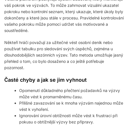
váš pokrok ve výzvách. To může zahrnovat vizuální ukazatel
pokroku nebo kontrolní seznam, který ukazuje, které úkoly byly
dokončeny a které jsou stále v procesu. Pravidelné kontrolování
vašeho pokroku může pomoci udržet vás motivované a
soustředěné.
Někteří hráči považují za užitečné vést osobní deník nebo
používat tabulku pro sledování svých úspěchů, zejména u
dlouhodobějších sezónních výzev. Tato metoda umožňuje jasný
přehled o tom, co bylo dosaženo a co ještě potřebuje
pozornost.
Časté chyby a jak se jim vyhnout
Opomenutí důkladného přečtení požadavků na výzvy
může vést k promarněnému času.
Přílišné zavazování se k mnoha výzvám najednou může
vést k vyhoření.
Ignorování úrovní obtížnosti může vést k frustraci při
pokusu o obtížnější výzvy bez přípravy.