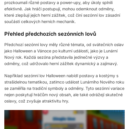
prozkoumali různé postavy a power-upy, aby úkoly splnili
efektivně. Jak hráči postupují, mohou odemknout odměny,
které zlepšují jejich herní zážitek, což činí sezónní lov zásadní
součástí celkových herních mechanik.
Přehled předchozích sezónních lovů
Předchozí sezónní lovy měly různé témata, od svátečních oslav
jako Halloween a Vánoce po kulturní události, jako je Lunární
Nový rok. Každá sezóna představila jedinečné výzvy a
odměny, což udržovalo herní zážitek dynamický a zajímavý.
Například sezónní lov Halloween nabídl postavy a kostýmy s
strašidelnou tematikou, zatímco událost Lunárního Nového roku
se zaměřila na tradiční symboly a odměny. Tyto sezónní variace
nejen poskytují hráčům nový obsah, ale také odrážejí skutečné
oslavy, což zvyšuje atraktivitu hry.