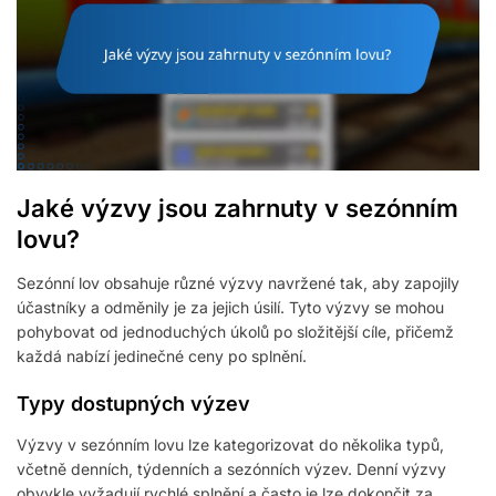
Jaké výzvy jsou zahrnuty v sezónním
lovu?
Sezónní lov obsahuje různé výzvy navržené tak, aby zapojily
účastníky a odměnily je za jejich úsilí. Tyto výzvy se mohou
pohybovat od jednoduchých úkolů po složitější cíle, přičemž
každá nabízí jedinečné ceny po splnění.
Typy dostupných výzev
Výzvy v sezónním lovu lze kategorizovat do několika typů,
včetně denních, týdenních a sezónních výzev. Denní výzvy
obvykle vyžadují rychlé splnění a často je lze dokončit za