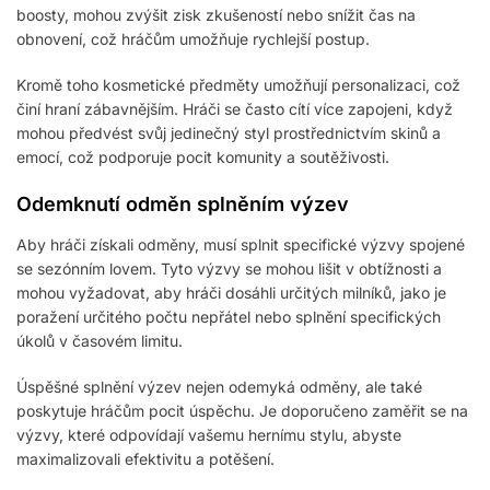
boosty, mohou zvýšit zisk zkušeností nebo snížit čas na
obnovení, což hráčům umožňuje rychlejší postup.
Kromě toho kosmetické předměty umožňují personalizaci, což
činí hraní zábavnějším. Hráči se často cítí více zapojeni, když
mohou předvést svůj jedinečný styl prostřednictvím skinů a
emocí, což podporuje pocit komunity a soutěživosti.
Odemknutí odměn splněním výzev
Aby hráči získali odměny, musí splnit specifické výzvy spojené
se sezónním lovem. Tyto výzvy se mohou lišit v obtížnosti a
mohou vyžadovat, aby hráči dosáhli určitých milníků, jako je
poražení určitého počtu nepřátel nebo splnění specifických
úkolů v časovém limitu.
Úspěšné splnění výzev nejen odemyká odměny, ale také
poskytuje hráčům pocit úspěchu. Je doporučeno zaměřit se na
výzvy, které odpovídají vašemu hernímu stylu, abyste
maximalizovali efektivitu a potěšení.