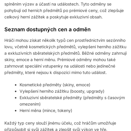
splněním výzev a účastí na událostech. Tyto odměny se
pohybují od herních předmětů po prémiové ceny, což zlepšuje
celkový herní zážitek a poskytuje exkluzivní obsah.
Seznam dostupných cen a odměn
Hráči mohou získat několik typů cen prostřednictvím sezónního
lovu, včetně kosmetických předmětů, vylepšení herního zážitku
a exkluzivních sběratelských předmětů. Běžné odměny zahrnují
skiny, emoce a herní měnu. Prémiové odměny mohou také
zahrnovat speciální vstupenky na události nebo jedinečné
předměty, které nejsou k dispozici mimo tuto událost.
Kosmetické předměty (skiny, emoce)
Vylepšení herního zážitku (boosty, upgrady)
Exkluzivní sběratelské předměty (předměty s časovým
omezením)
Herní měna (mince, tokeny)
Každý typ ceny slouží jinému účelu, což hráčům umožňuje
přizpůsobit si svůj zážitek a zlepšit svůj výkon ve hře.