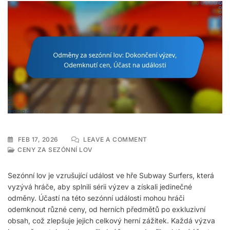
ON
FEB 17, 2026
LEAVE A COMMENT
ODMĚNY
CENY ZA SEZÓNNÍ LOV
ZA
SEZÓNNÍ
Sezónní lov je vzrušující událost ve hře Subway Surfers, která
LOV:
vyzývá hráče, aby splnili sérii výzev a získali jedinečné
DOKONČENÍ
odměny. Účastí na této sezónní události mohou hráči
VÝZEV,
ODEMKNUTÍ
odemknout různé ceny, od herních předmětů po exkluzivní
CEN,
obsah, což zlepšuje jejich celkový herní zážitek. Každá výzva
ÚČAST