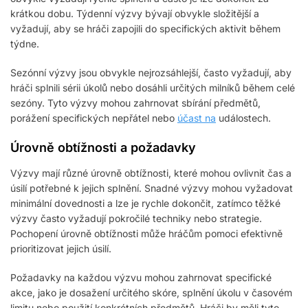
krátkou dobu. Týdenní výzvy bývají obvykle složitější a
vyžadují, aby se hráči zapojili do specifických aktivit během
týdne.
Sezónní výzvy jsou obvykle nejrozsáhlejší, často vyžadují, aby
hráči splnili sérii úkolů nebo dosáhli určitých milníků během celé
sezóny. Tyto výzvy mohou zahrnovat sbírání předmětů,
porážení specifických nepřátel nebo
účast na
událostech.
Úrovně obtížnosti a požadavky
Výzvy mají různé úrovně obtížnosti, které mohou ovlivnit čas a
úsilí potřebné k jejich splnění. Snadné výzvy mohou vyžadovat
minimální dovednosti a lze je rychle dokončit, zatímco těžké
výzvy často vyžadují pokročilé techniky nebo strategie.
Pochopení úrovně obtížnosti může hráčům pomoci efektivně
prioritizovat jejich úsilí.
Požadavky na každou výzvu mohou zahrnovat specifické
akce, jako je dosažení určitého skóre, splnění úkolu v časovém
limitu nebo použití konkrétních předmětů. Hráči by měli tyto