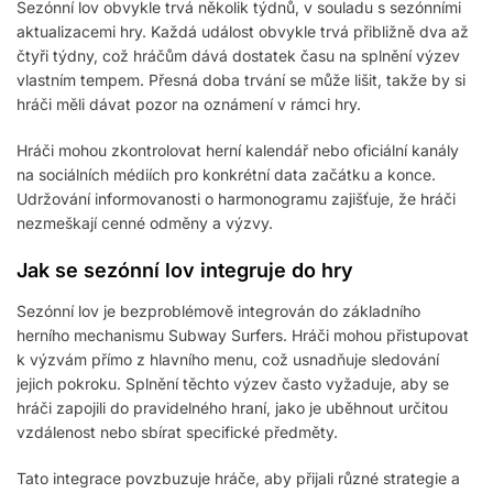
Sezónní lov obvykle trvá několik týdnů, v souladu s sezónními
aktualizacemi hry. Každá událost obvykle trvá přibližně dva až
čtyři týdny, což hráčům dává dostatek času na splnění výzev
vlastním tempem. Přesná doba trvání se může lišit, takže by si
hráči měli dávat pozor na oznámení v rámci hry.
Hráči mohou zkontrolovat herní kalendář nebo oficiální kanály
na sociálních médiích pro konkrétní data začátku a konce.
Udržování informovanosti o harmonogramu zajišťuje, že hráči
nezmeškají cenné odměny a výzvy.
Jak se sezónní lov integruje do hry
Sezónní lov je bezproblémově integrován do základního
herního mechanismu Subway Surfers. Hráči mohou přistupovat
k výzvám přímo z hlavního menu, což usnadňuje sledování
jejich pokroku. Splnění těchto výzev často vyžaduje, aby se
hráči zapojili do pravidelného hraní, jako je uběhnout určitou
vzdálenost nebo sbírat specifické předměty.
Tato integrace povzbuzuje hráče, aby přijali různé strategie a