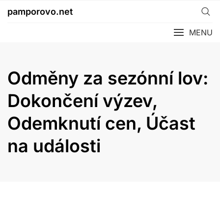
Skip
pamporovo.net
to
content
MENU
Odměny za sezónní lov:
Dokončení výzev,
Odemknutí cen, Účast
na události