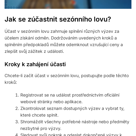
Jak se zúčastnit sezónního lovu?
Účast v sezónním lovu zahrnuje splnění různých výzev za
účelem získání odměn. Dodržováním uvedených kroků a
splněním předpokladů můžete odemknout vzrušující ceny a
zlepšit svůj zážitek z události.
Kroky k zahájení účasti
Chcete-li začít účast v sezónním lovu, postupujte podle těchto
kroků:
Registrovat se na událost prostřednictvím oficiální
webové stránky nebo aplikace.
Zkontrolovat seznam dostupných výzev a vybrat ty,
které chcete splnit.
Shromáždit všechny potřebné nástroje nebo předměty
nezbytné pro výzvy.
Sledovat svůj pokrok a odeslat dokončené výzvy k